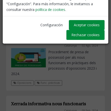
fase de pràctiques...
“Configuración”. Para más información, le invitamos a
consultar nuestra
política de cookies
.
Oposicions
Func. prácticas
Configuración
Aceptar cookies
Presa de possessió com a nous funcionaris
Rechazar cookies
en pràctiques
Catalunya
02 Ago, 2024
Procediment de presa de
possessió per als nous
funcionaris en pràctiques dels
processos d'oposicions 2023 i
2024.
Oposicions
Func. prácticas
Xerrada informativa nous funcionaris
Catalunya
09 Feb, 2024