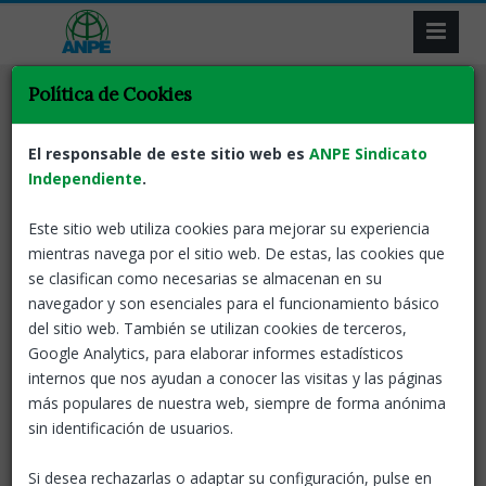
Política de Cookies
El responsable de este sitio web es
ANPE Sindicato
Independiente
Resultat de la recerca
.
Este sitio web utiliza cookies para mejorar su experiencia
Tornar
mientras navega por el sitio web. De estas, las cookies que
se clasifican como necesarias se almacenan en su
Aptes en la fase de pràctiques de les
navegador y son esenciales para el funcionamiento básico
oposicions 2023 i 2024
del sitio web. También se utilizan cookies de terceros,
Google Analytics, para elaborar informes estadísticos
Catalunya
20 Mar, 2025
internos que nos ayudan a conocer las visitas y las páginas
Annexos de persones que
más populares de nuestra web, siempre de forma anónima
no avaluades i que han de
sin identificación de usuarios.
realitzar la fase de pràctiques
fins el 31 de maig de 2025; no
aptes i que han de repetir, per una única vegada, la
Si desea rechazarlas o adaptar su configuración, pulse en