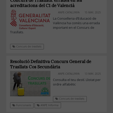
Concurs de Trasllats: errades en les
acreditacions del C1 de Valencià
ANPE-CATALUNYA
15 MAY, 2025
La Conselleria d’Educació de
València ha comès una errada
important en el Concurs de
Trasllats.
Concurs de trasllats
Resolució Definitiva Concurs General de
Trasllats Cos Secundària
ANPE-CATALUNYA
13 MAY, 2025
Consulta el teu destí. Llistat per
ordre alfabètic
Concurs de trasllats
Funcionaris
ANPE Informa