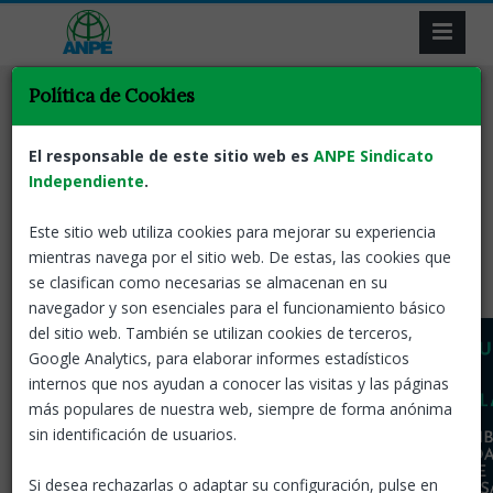
Política de Cookies
Concurs de trasllats
Acció sindical
ANPE Informa
Tornar
Xerrada online Concurs
El responsable de este sitio web es
ANPE Sindicato
de Trasllats
Independiente
.
Este sitio web utiliza cookies para mejorar su experiencia
02 Nov, 2020
ANPE-Catalunya
mientras navega por el sitio web. De estas, las cookies que
se clasifican como necesarias se almacenan en su
navegador y son esenciales para el funcionamiento básico
del sitio web. También se utilizan cookies de terceros,
Google Analytics, para elaborar informes estadísticos
internos que nos ayudan a conocer las visitas y las páginas
más populares de nuestra web, siempre de forma anónima
sin identificación de usuarios.
Si desea rechazarlas o adaptar su configuración, pulse en