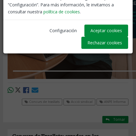
“Configuración”. Para más información, le invitamos a
consultar nuestra
política de cookies
.
Configuración
Aceptar cookies
Rechazar cookies
Concurs de trasllats
Acció sindical
ANPE Informa
Tornar