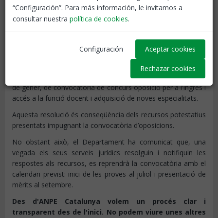
“Configuración”. Para más información, le invitamos a
consultar nuestra
política de cookies
.
Configuración
Aceptar cookies
RESOLUCIÓ EDU/1330/2021
, de 4 de maig, de suspensió
Rechazar cookies
temporal de l'execució de la Resolució EDU/182/2021, de 29
de gener, de convocatòria de concurs oposició per a l'ingrés i
accés a la funció docent i adquisició de noves especialitats.
Aquesta resolució és conseqüència dels recursos potestatius
presentats impugnant la convocatòria d’oposicions.
No obstant això, el Departament ha comunicat que, una
vegada els seus serveis jurídics resolguin i notifiquin les
respostes als recursos, es reprendrà la convocatòria amb el
calendari previst: inici de les proves al juliol i presentació de
mèrits al setembre.
Des d'ANPE Catalunya volem un procés clar i
transparent des de l'inici. No podem viure unes altres