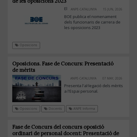
de les oposicions 2023
El
ANPE-CATALUNYA
15 JUN, 2026
BOE publica el nomenament
dels funcionaris de carrera de
les oposicions 2023
Oposicions
Oposicions. Fase de Concurs: Presentació
de mèrits
ANPE-CATALUNYA
07 MAY, 2026
Presenta l'al·legació dels mèrits
a l'Espai personal.
Oposicions
Docents
ANPE Informa
Fase de Concurs del concurs oposició
ordinari de personal docent: Presentació de