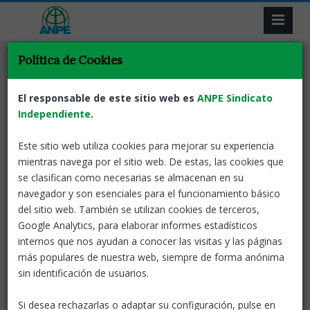
Política de Cookies
Tornar
Oposicions
ANPE Informa
Suspensió Temporal
El responsable de este sitio web es
ANPE Sindicato
Convocatòria Oposicions
Independiente
.
Este sitio web utiliza cookies para mejorar su experiencia
07 May, 2021
ANPE-Catalunya
mientras navega por el sitio web. De estas, las cookies que
se clasifican como necesarias se almacenan en su
navegador y son esenciales para el funcionamiento básico
del sitio web. También se utilizan cookies de terceros,
Google Analytics, para elaborar informes estadísticos
internos que nos ayudan a conocer las visitas y las páginas
más populares de nuestra web, siempre de forma anónima
sin identificación de usuarios.
Si desea rechazarlas o adaptar su configuración, pulse en