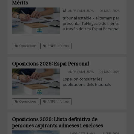
Mèrits
El
ANPE-CATALUNYA
26 MAR, 2026
tribunal estableix el termini per
presentar l'al·legació de mèrits,
a través del teu Espai Personal
Oposicions
ANPE Informa
Oposicions 2026: Espai Personal
ANPE-CATALUNYA
05 MAR, 2026
Espai on consultar les
publicacions dels tribunals
Oposicions
ANPE Informa
Oposicions 2026: Llista definitiva de
persones aspirants admeses i excloses
ANPE-CATALUNYA
13 FEB, 2026