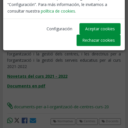
“Configuración”. Para más información, le invitamos a
consultar nuestra
política de cookies
.
Configuración
Aceptar cookies
Rechazar cookies
Resolució
per la qual s’aproven els documents per a
l’organització i la gestió dels centres, i les directrius per a
l’organització i la gestió dels serveis educatius per al curs
2021-2022​
Novetats del curs 2021 - 2022
Documents en pdf​​​
documents-per-a-l-organització-de-centres-curs-20
Normativa
Centres
Docents