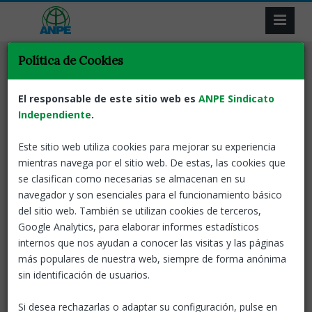
Política de Cookies
Tornar
Normativa
Centres
Docents
Documents per a
El responsable de este sitio web es
ANPE Sindicato
l'organització i la gestió del
Independiente
.
centres
Este sitio web utiliza cookies para mejorar su experiencia
mientras navega por el sitio web. De estas, las cookies que
05 Jul, 2021
ANPE-Catalunya
se clasifican como necesarias se almacenan en su
navegador y son esenciales para el funcionamiento básico
del sitio web. También se utilizan cookies de terceros,
Google Analytics, para elaborar informes estadísticos
internos que nos ayudan a conocer las visitas y las páginas
más populares de nuestra web, siempre de forma anónima
sin identificación de usuarios.
Si desea rechazarlas o adaptar su configuración, pulse en