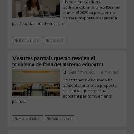
Els docents catalans
podríem cobrar fins a 548€ més
al mes el 2029, si prospera la
darrera proposta presentada
pel Departament d’Educació.
Retribucions
Docents
Mesures parcials que no resolen el
problema de fons del sistema educatiu
El
ANPE-CATALUNYA
26 MAY, 2026
Departament d’Educació ha
presentat una nova proposta
retributiva que continua
apostant per complements
parcials.
Acció sindical
Retribucions