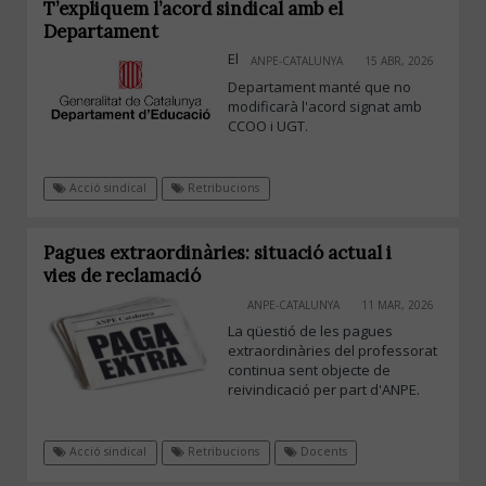
T’expliquem l’acord sindical amb el
Departament
El
ANPE-CATALUNYA
15 ABR, 2026
Departament manté que no
modificarà l'acord signat amb
CCOO i UGT.
Acció sindical
Retribucions
Pagues extraordinàries: situació actual i
vies de reclamació
ANPE-CATALUNYA
11 MAR, 2026
La qüestió de les pagues
extraordinàries del professorat
continua sent objecte de
reivindicació per part d'ANPE.
Acció sindical
Retribucions
Docents