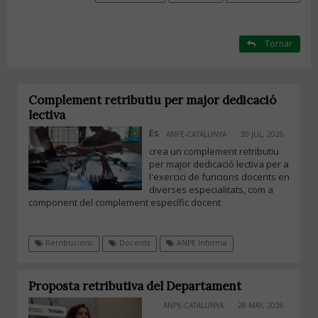
Tornar
Complement retributiu per major dedicació
lectiva
Es
ANPE-CATALUNYA
30 JUL, 2026
crea un complement retributiu
per major dedicació lectiva per a
l'exercici de funcions docents en
diverses especialitats, com a
component del complement específic docent
Retribucions
Docents
ANPE Informa
Proposta retributiva del Departament
ANPE-CATALUNYA
28 MAY, 2026