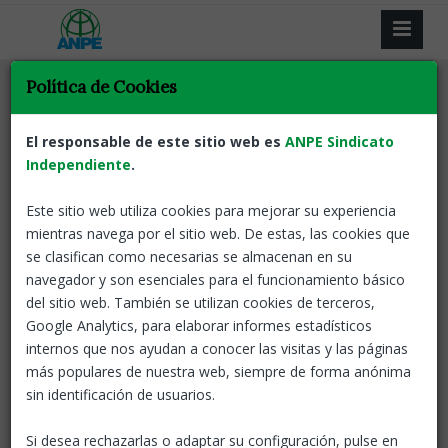
Política de Cookies
Tornar
Retribucions
Docents
ANPE Informa
Abonament del 100% de
El responsable de este sitio web es
ANPE Sindicato
la paga extra del 2014 en la
Independiente
.
nòmina de novembre
Este sitio web utiliza cookies para mejorar su experiencia
mientras navega por el sitio web. De estas, las cookies que
20 Oct, 2021
ANPE-Catalunya
se clasifican como necesarias se almacenan en su
navegador y son esenciales para el funcionamiento básico
del sitio web. También se utilizan cookies de terceros,
Google Analytics, para elaborar informes estadísticos
internos que nos ayudan a conocer las visitas y las páginas
más populares de nuestra web, siempre de forma anónima
sin identificación de usuarios.
Si desea rechazarlas o adaptar su configuración, pulse en