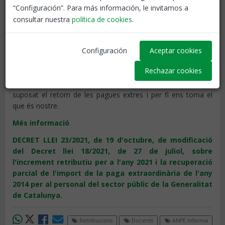
“Configuración”. Para más información, le invitamos a
consultar nuestra
política de cookies
.
Configuración
Aceptar cookies
Rechazar cookies
Després de 7 anys, el govern acaba amb l'agonia que ha
suposat el retorn de les pagues extres i per fi ens torna el
que és nostre.
Més informació
DECRET LLEI 23/2021, de 19 d'octubre, de modificació
del Decret llei 18/2021, de 27 de juliol, sobre
l'increment retributiu per a l'any 2021 i la recuperació
parcial de l'import de la paga extraordinària de l'any
2014 per al personal del sector públic de la Generalitat
de Catalunya.
Retribucions
Docents
ANPE Informa