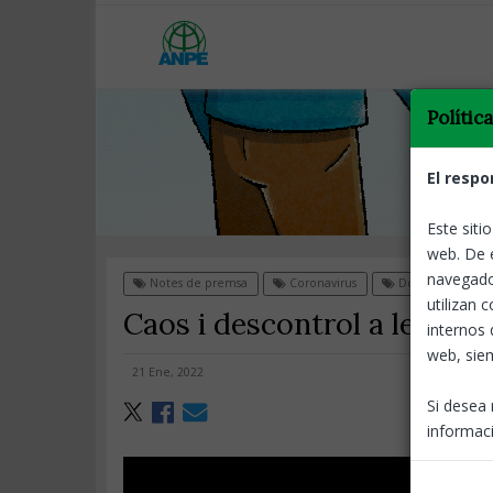
Polític
El respo
Este siti
web. De 
navegado
Notes de premsa
Coronavirus
Docents
utilizan 
Caos i descontrol a les esc
internos 
web, siem
21 Ene, 2022
Si desea 
informaci