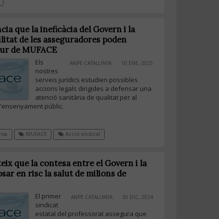
a que la ineficàcia del Govern i la
litat de les asseguradores poden
futur de MUFACE
Els
ANPE-CATALUNYA
10 ENE, 2025
nostres
serveis jurídics estudien possibles
accions legals dirigides a defensar una
atenció sanitària de qualitat per al
l'ensenyament públic.
msa
MUFACE
Acció sindical
ix que la contesa entre el Govern i la
sar en risc la salut de milions de
El primer
ANPE-CATALUNYA
30 DIC, 2024
sindicat
estatal del professorat assegura que