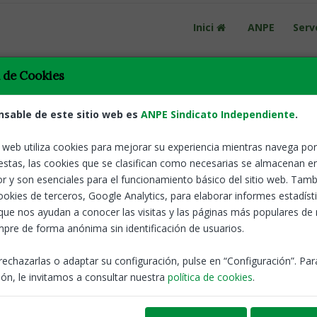
Inici
ANPE
Serv
a de Cookies
nsable de este sitio web es
ANPE Sindicato Independiente
.
o web utiliza cookies para mejorar su experiencia mientras navega por 
estas, las cookies que se clasifican como necesarias se almacenan e
r y son esenciales para el funcionamiento básico del sitio web. Tamb
Tornar
8M. Impulsar
cookies de terceros, Google Analytics, para elaborar informes estadíst
oles
que nos ayudan a conocer las visitas y las páginas más populares de
pre de forma anónima sin identificación de usuarios.
ANPE-Catalunya
rechazarlas o adaptar su configuración, pulse en “Configuración”. Pa
ón, le invitamos a consultar nuestra
política de cookies
.
Notes de pre