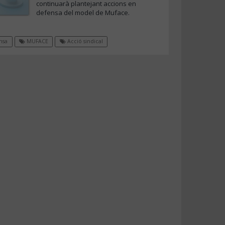
continuarà plantejant accions en
defensa del model de Muface.
msa
MUFACE
Acció sindical