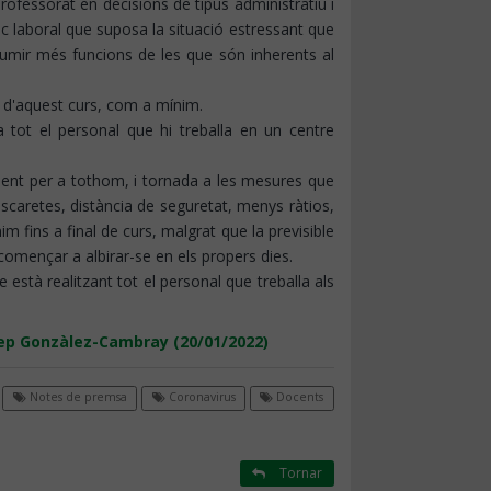
rofessorat en decisions de tipus administratiu i
isc laboral que suposa la situació estressant que
ssumir més funcions de les que són inherents al
l d'aquest curs, com a mínim.
 tot el personal que hi treballa en un centre
iment per a tothom, i tornada a les mesures que
ascaretes, distància de seguretat, menys ràtios,
fins a final de curs, malgrat que la previsible
començar a albirar-se en els propers dies.
stà realitzant tot el personal que treballa als
osep Gonzàlez-Cambray (20/01/2022)
Notes de premsa
Coronavirus
Docents
Tornar