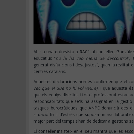
Ahir a una entrevista a RAC1 al conseller, Gonzál
educatius “
no hi ha cap mena de descontrol
”,
generat disfuncions i desajustos”, quan la realitat 
centres catalans.
Aquestes declaracions només confirmen que el conse
cec que el que no hi vol veure),
i que aquesta és
que els equips directius i tot el professorat estan 
responsabilitats que se'ls ha assignat en la gest
tasques burocràtiques que ANPE denuncià des d'
situació límit d'estrès que suposa un risc laboral 
major part del temps s’han de dedicar a gestions sa
El conseller insisteix en el seu mantra que les esc