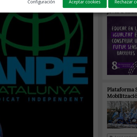
Configuración
Aceptar cookies
Rechazar c
8M: Per una
joves a ende
Plataforma S
Mobilització
Acció sindical