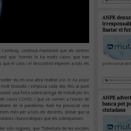
ANPE denunci
irresponsabi
llastar el 
ez Cambray, continuà mantenint que als centres
 sinó que “només hi ha molts casos que han
es que el caos i el descontrol imperen a tots els
professorat de 
ller viu en una altra realitat (
no hi ha pitjor
Notes de pre
 molt tossuda i s’imposa cada dia, fins al punt
acusant una forta sobrecàrrega de treball per les
ANPE adverte
ió de casos COVID, i que se sumen a l'excés de
banca pot po
abans de la pandèmia. Això ha provocat una
ciutadans
extrem més per a tots els docents, donat que la
nitàries i burocràtiques que els sobrepassen.
oles són segures, que “l’obertura de les escoles