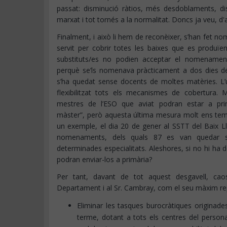
passat: disminució ràtios, més desdoblaments, dis
marxat i tot tornés a la normalitat. Doncs ja veu, d
Finalment, i això li hem de reconèixer, s’han fet n
servit per cobrir totes les baixes que es produï
substituts/es no podien acceptar el nomenament
perquè se’ls nomenava pràcticament a dos dies de l
s’ha quedat sense docents de moltes matèries. L
flexibilitzat tots els mecanismes de cobertura. 
mestres de l’ESO que aviat podran estar a pr
màster”, però aquesta última mesura molt ens te
un exemple, el dia 20 de gener al SSTT del Baix L
nomenaments, dels quals 87 es van quedar 
determinades especialitats. Aleshores, si no hi ha 
podran enviar-los a primària?
Per tant, davant de tot aquest desgavell, ca
Departament i al Sr. Cambray, com el seu màxim re
Eliminar les tasques burocràtiques originad
terme, dotant a tots els centres del personal