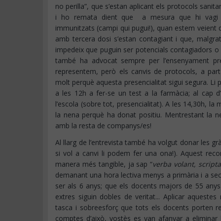
no perilla”, que s’estan aplicant els protocols sanita
i ho remata dient que a mesura que hi vagi
immunitzats (campi qui pugui!), quan estem veient
amb tercera dosi s’estan contagiant i que, malgra
impedeix que puguin ser potencials contagiadors o
també ha advocat sempre per l’ensenyament pres
representem, però els canvis de protocols, a par
molt perquè aquesta presencialitat sigui segura. L
a les 12h a fer-se un test a la farmàcia; al cap 
l’escola (sobre tot, presencialitat). A les 14,30h, la
la nena perquè ha donat positiu. Mentrestant la n
amb la resta de companys/es!
Al llarg de l’entrevista també ha volgut donar les grà
si vol a canvi li podem fer una ona!). Aquest reco
manera més tangible, ja sap “
verba volant, script
demanant una hora lectiva menys a primària i a sec
ser als 6 anys; que els docents majors de 55 anys
extres siguin dobles de veritat... Aplicar aquestes
tasca i sobreesforç que tots els docents porten re
comptes d’això, vostès es van afanyar a eliminar