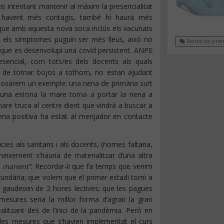
ris intentant mantenir al màxim la presencialitat
 havent més contagis, també hi haurà més
 que amb aquesta nova soca inclús els vacunats
t els símptomes puguin ser més lleus, això no
Notes de pre
 que es desenvolupi una covid persistent. ANPE
encial, com tots/es dels docents als quals
t de tornar bojos a tothom, no estan ajudant
i posarem un exemple: una nena de primària surt
d’una estona la mare torna a portar la nena a
 mare truca al centre dient que vindrà a buscar a
ena positiva ha estat al menjador en contacte
cies als sanitaris i als docents, (nomes faltaria,
neixement s’hauria de materialitzar d’una altra
a manent”
. Recordar-li que fa temps que venim
undària; que volem que el primer estadi torni a
 gaudeixin de 2 hores lectives; que les pagues
 mesures seria la millor forma d’agrair la gran
alitzant des de l’inici de la pandèmia. Però en
 les mesures que s’havien implementat el curs