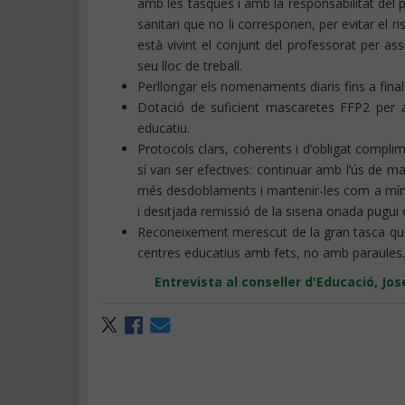
amb les tasques i amb la responsabilitat del p
sanitari que no li corresponen, per evitar el r
està vivint el conjunt del professorat per a
seu lloc de treball.
Perllongar els nomenaments diaris fins a fina
Dotació de suficient mascaretes FFP2 per a
educatiu.
Protocols clars, coherents i d’obligat compl
sí van ser efectives: continuar amb l’ús de m
més desdoblaments i mantenir-les com a mínim 
i desitjada remissió de la sisena onada pugui 
Reconeixement merescut de la gran tasca que e
centres educatius amb fets, no amb paraules.
Entrevista al conseller d'Educació, J