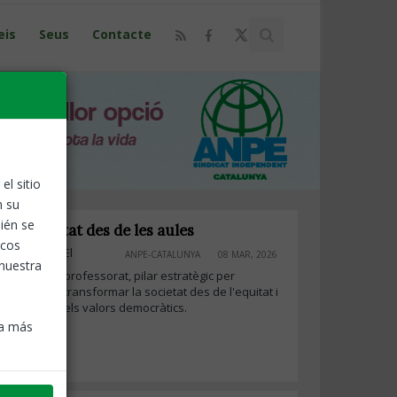
eis
Seus
Contacte
el sitio
n su
ién se
 la igualtat des de les aules
icos
El
ANPE-CATALUNYA
08 MAR, 2026
 nuestra
professorat, pilar estratègic per
transformar la societat des de l'equitat i
els valors democràtics.
ra más
msa