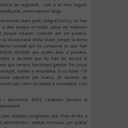
tància de seguretat... com si el virus hagués
'aquella pols, venen aquests fangs.
omenaments diaris però, malgrat l’esforç, no han
en a diari perquè en molts casos els mateixos
 perquè estaven confinats per ser positius;
a incorporació del/la titular; perquè la borsa
’última novetat que ha comunicat és que “han
Mestres d’infantil que poden anar a primària,
imària o docents que no han fet encara el
mem que tampoc funcionarà gairebé. Per posar
lobregat, només a secundària, hi va haver 119
sense adjudicar per manca de docents de
docents per cobrir les baixes a secundària, com
os i descontrol, ANPE Catalunya demana al
presentant:
es pels múltiples programes que s’han de dur a
 administratiu i sanitari necessari, per acabar