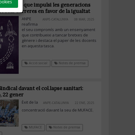
ookies
 educació que impulsi les generacions
rrocar barreres en favor de la igualtat
ANPE
ANPE-CATALUNYA
08 MAR, 2025
reafirma
el seu compromís amb un ensenyament
que contribueixi a tancar bretxes de
gènere i destaca el paper de les docents
en aquesta tasca.
Acció social
Notes de premsa
indical davant el col.lapse sanitari:
, 22 gener
Èxit de la
ANPE-CATALUNYA
22 ENE, 2025
concentració davant la seu de MUFACE.
MUFACE
Notes de premsa