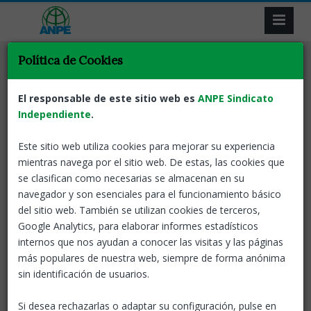
Política de Cookies
ANPE Informa
Formació professional
Docents
Tornar
INTEGRACIÓ DEL PTFP
El responsable de este sitio web es
ANPE Sindicato
EN EL COS DE PROFESSORS
Independiente
.
DE SECUNDÀRIA
Este sitio web utiliza cookies para mejorar su experiencia
mientras navega por el sitio web. De estas, las cookies que
26 May, 2022
ANPE-Catalunya
se clasifican como necesarias se almacenan en su
navegador y son esenciales para el funcionamiento básico
En aquest esborrany es recull:
del sitio web. También se utilizan cookies de terceros,
Google Analytics, para elaborar informes estadísticos
El procés de sol·licitud el convocarà cada CCAA.
internos que nos ayudan a conocer las visitas y las páginas
La sol·licitud anirà acompanyada de la fotocòpia del
más populares de nuestra web, siempre de forma anónima
títol o certificat d’haver superat els estudis.
sin identificación de usuarios.
Serà vàlid qualsevol títol universitari de Grau,
Diplomatura, Enginyeria Tècnica o Arquitectura
Si desea rechazarlas o adaptar su configuración, pulse en
Tècnica.