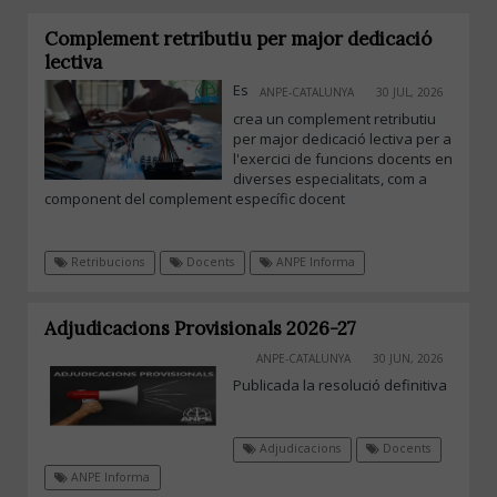
Complement retributiu per major dedicació
lectiva
Es
ANPE-CATALUNYA
30 JUL, 2026
crea un complement retributiu
per major dedicació lectiva per a
l'exercici de funcions docents en
diverses especialitats, com a
component del complement específic docent
Retribucions
Docents
ANPE Informa
Adjudicacions Provisionals 2026-27
ANPE-CATALUNYA
30 JUN, 2026
Publicada la resolució definitiva
Adjudicacions
Docents
ANPE Informa