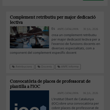
Complement retributiu per major dedicació
lectiva
Es
ANPE-CATALUNYA
30 JUL, 2026
crea un complement retributiu
per major dedicació lectiva per a
l'exercici de funcions docents en
diverses especialitats, com a
component del complement específic docent
Retribucions
Docents
ANPE Informa
Convocatòria de places de professorat de
plantilla a l'IOC
ANPE-CATALUNYA
06 JUL, 2026
L'Institut Obert de Catalunya
(IOC) obre una convocatòria per
cobrir places de professorat de