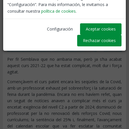
“Configuración”. Para más información, le invitamos a
consultar nuestra
política de cookies
.
Configuración
Aceptar cookies
Rechazar cookies
Per fi! Semblava que no arribaria mai, però ja s’ha acabat
aquest curs 2021-22 que ha estat complicat, molt dur i força
agitat.
Començàvem el curs patint encara les seqüeles de la Covid,
amb un professorat exhaust pel sobreesforç i la saturació de
feina durant la pandèmia. Encara no ens havíem refet, quan
un seguit de notícies anaven a complicar més el curs ja
encetat: exigència del nivell C2 a partir de 2024; disminució de
professorat per la no renovació dels reforços Covid; nous
currículums; la sentència del 25% i, finalment, l’avançament
del calendari escolar que va fer esclatar la comunitat