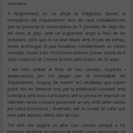
educativa.
A l’esgotament es va afegir la indignació davant el
menyspreu del Departament vers als seus treballadors/es
que va provocar la convocatòria de 9 jornades de vaga des
del març al juny, amb un seguiment ampli a l’inici de les
protestes, però que es va anar diluint amb el pas del temps,
sense aconseguir el que nosaltres consideràvem un mínim
raonable: retorn a les 19/23 hores lectives; primer estadi als 6
anys i reducció de 2 hores lectives pels majors de 55 anys.
I així hem arribat al final, de nou cansats, esgotats i
desencantats per tot plegat: per la immobilitat del
Departament, incapaç de revertir les retallades que estem
patint des de l’anterior crisi; per la politització constant amb
la llengua; pels nous currículums; per la pressa en imposar un
calendari sense consens justament un any amb tants canvis;
per tanta burocràcia; i finalment, per la onada de calor que
hem patit aquests últims dies de curs...
Tot això ens augura un altre curs convuls, perquè a tot
l’anterior afegirem un concurs de mèrits, unes oposicions, un