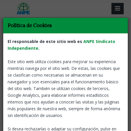
Política de Cookies
Tornar
Docents
Adeu, curs 2021/22!
El responsable de este sitio web es
ANPE Sindicato
Independiente
.
22 Jun, 2022
ANPE-Catalunya
Este sitio web utiliza cookies para mejorar su experiencia
mientras navega por el sitio web. De estas, las cookies que
se clasifican como necesarias se almacenan en su
navegador y son esenciales para el funcionamiento básico
del sitio web. También se utilizan cookies de terceros,
Google Analytics, para elaborar informes estadísticos
internos que nos ayudan a conocer las visitas y las páginas
más populares de nuestra web, siempre de forma anónima
sin identificación de usuarios.
Si desea rechazarlas o adaptar su configuración, pulse en