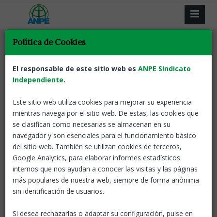
Política de Cookies
Tornar
Concurso de méritos
Listados
Docents
Llista Definitiva
El responsable de este sitio web es
ANPE Sindicato
Admesos i Exclosos Concurs de
Independiente
.
Mèrits
Este sitio web utiliza cookies para mejorar su experiencia
mientras navega por el sitio web. De estas, las cookies que
21 Dic, 2022
ANPE-Catalunya
se clasifican como necesarias se almacenan en su
navegador y son esenciales para el funcionamiento básico
Resolució de la Direcció General de Professorat i
del sitio web. También se utilizan cookies de terceros,
Personal de Centres Públics
, per la qual es declara
Google Analytics, para elaborar informes estadísticos
aprovada la llista definitiva de persones aspirants admeses i
internos que nos ayudan a conocer las visitas y las páginas
excloses al procés d'estabilització, mitjançant el sistema
más populares de nuestra web, siempre de forma anónima
selectiu excepcional de concurs de mèrits per a l'ingrés a la
sin identificación de usuarios.
funció pública docent, convocat per la Resolució
EDU/2563/2022, de 16 d'agost.
Si desea rechazarlas o adaptar su configuración, pulse en