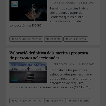
ANPE-CATALUNYA
31 ENE, 2024
Termini: quinze dies hàbils
comptadors a partir de
l'endemà que es publiqui
aquesta Resolució de
convocatòria al DOGC.
Concurso de méritos
Docents
ANPE Informa
Valoració definitiva dels mèrits i proposta
de persones seleccionades
ANPE-CATALUNYA
14 NOV, 2023
Proposta de les persones
seleccionades per l'estimació
del seu recurs, renúncies, no
acreditació de requisits, i
proposta de noves persones seleccionades (13.11.2023)
Concurso de méritos
Oposicions
ANPE Informa