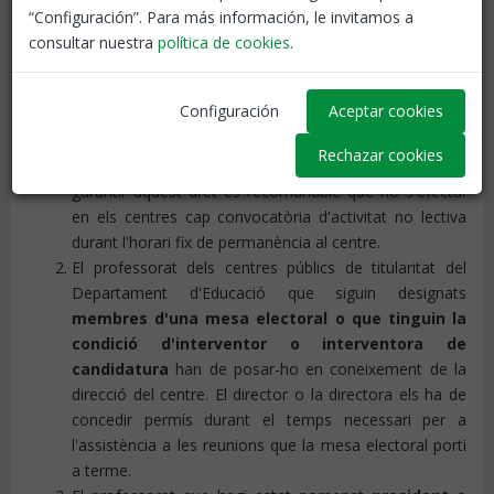
mesures per a les eleccions de membres de Junta de
“Configuración”. Para más información, le invitamos a
Personal docent no universitari en l'Administració​ de la
consultar nuestra
política de cookies
.
Generalitat de Catalunya.
El professorat que tingui la condició d'elector
Configuración
Aceptar cookies
disposa
, el dia de la votació, durant el temps que sigui
indispensable,
del permís retribuït i no recuperable
Rechazar cookies
per tal d'exercir el seu dret a vot
. Per tal de
garantir aquest dret és recomanable que no s'efectuï
en els centres cap convocatòria d'activitat no lectiva
durant l'horari fix de permanència al centre.
El professorat dels centres públics de titularitat del
Departament d'Educació que siguin designats
membres d'una mesa electoral o que tinguin la
condició d'interventor o interventora de
candidatura
han de posar-ho en coneixement de la
direcció del centre. El director o la directora els ha de
concedir permís durant el temps necessari per a
l'assistència a les reunions que la mesa electoral porti
a terme.