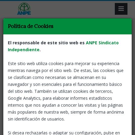
Política de Cookies
Eleccions sindicals
ANPE Informa
Docents
Tornar
Consulta la teva mesa de
El responsable de este sitio web es
ANPE Sindicato
votació
Independiente
.
Este sitio web utiliza cookies para mejorar su experiencia
10 Mar, 2023
ANPE-Catalunya
mientras navega por el sitio web. De estas, las cookies que
se clasifican como necesarias se almacenan en su
navegador y son esenciales para el funcionamiento básico
del sitio web. También se utilizan cookies de terceros,
Google Analytics, para elaborar informes estadísticos
14 de març: Eleccions sindicals del personal docent no
internos que nos ayudan a conocer las visitas y las páginas
universitari
más populares de nuestra web, siempre de forma anónima
Consulta ​la teva mesa de votació​
sin identificación de usuarios.
Resolució EDU/3952/2022,de 16 de desembre
, sobre
Si desea rechazarlas o adaptar su configuración, pulse en