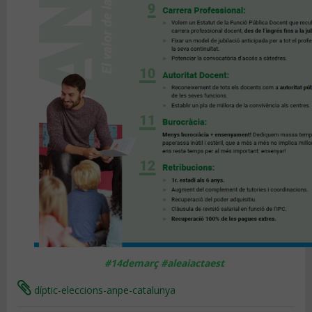
#14demarç #aleaiactaest
díptic-eleccions-anpe-catalunya