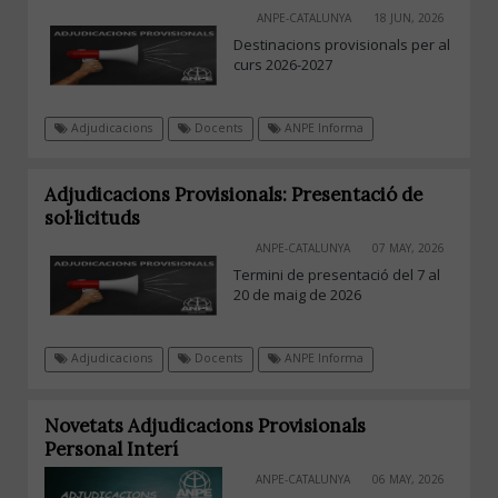
ANPE-CATALUNYA
18 JUN, 2026
Destinacions provisionals per al
curs 2026-2027
Adjudicacions
Docents
ANPE Informa
Adjudicacions Provisionals: Presentació de
sol·licituds
ANPE-CATALUNYA
07 MAY, 2026
Termini de presentació del 7 al
20 de maig de 2026
Adjudicacions
Docents
ANPE Informa
Novetats Adjudicacions Provisionals
Personal Interí
ANPE-CATALUNYA
06 MAY, 2026