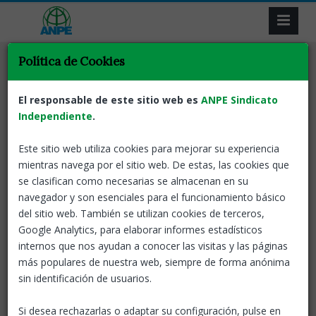
Política de Cookies
Adjudicacions
Llocs específics
ANPE Informa
Tornar
Provisió de llocs de
El responsable de este sitio web es
ANPE Sindicato
treball docent a proposta de la
Independiente
.
direcció dels centres (Entrevista
Este sitio web utiliza cookies para mejorar su experiencia
Prèvia)
mientras navega por el sitio web. De estas, las cookies que
se clasifican como necesarias se almacenan en su
19 May, 2023
ANPE-Catalunya
navegador y son esenciales para el funcionamiento básico
del sitio web. También se utilizan cookies de terceros,
Google Analytics, para elaborar informes estadísticos
internos que nos ayudan a conocer las visitas y las páginas
Per participar en aquest procediment, la persona interessada
más populares de nuestra web, siempre de forma anónima
ha de fer servir el model de comunicació.
sin identificación de usuarios.
Heu d'enviar aquesta
comunicació
(
conjuntament amb el
vostre
currículum
) a l'
adreça electrònica del centre al
Si desea rechazarlas o adaptar su configuración, pulse en