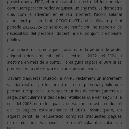
prevista per a l'IPC, el professorat i la resta del funcionariat
continuem perdent poder adquisitiu un any més. Es demostra
que, com ja advertim en el seu moment, l'acord salarial
aconseguit pels sindicats CCOO i UGT amb el Govern per al
període 2022-2024 és sens dubte insuficient i no respon a les
necessitats del personal docent ni del conjunt d'empleats
públics.
Plou sobre mullat en aquest assumpte: la pèrdua de poder
adquisitiu dels empleats públics entre el 2022 i el 2024 ja
s'estima en més de 8 punts, i la caiguda supera el 30% si es
prenen com a referència els últims dos decennis.
Davant d'aquesta situació, a ANPE reclamem un increment
salarial real del professorat i de tot el personal públic que
permeti recuperar el terreny perdut des de començament de
segle, particularment des de les retallades que van seguir a la
crisi del 2008, entre les quals va destacar la dràstica reducció
de les pagues extraordinàries el 2010. Reivindiquem, en
aquest sentit, la recuperació completa d'aquestes pagues
extra, així com les clàusules de revisió salarial vinculades a
l'IPC.