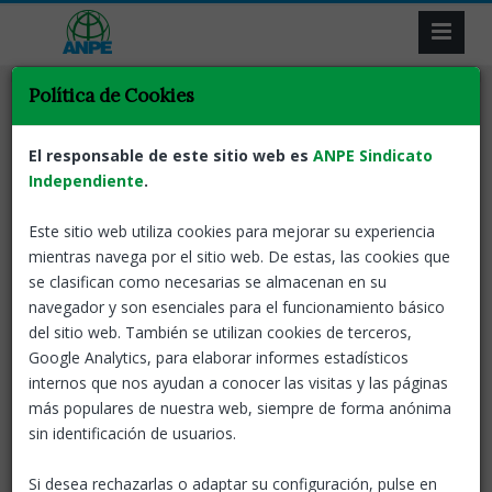
Política de Cookies
Tornar
Docents
Retribucions
ANPE Informa
ANPE denuncia que el
El responsable de este sitio web es
ANPE Sindicato
personal docent continuarà
Independiente
.
perdent poder adquisitiu el
Este sitio web utiliza cookies para mejorar su experiencia
2024
mientras navega por el sitio web. De estas, las cookies que
se clasifican como necesarias se almacenan en su
18 Ene, 2024
ANPE-Catalunya
navegador y son esenciales para el funcionamiento básico
del sitio web. También se utilizan cookies de terceros,
El professorat i la resta d'empleats públics continuarem
Google Analytics, para elaborar informes estadísticos
perdent poder adquisitiu el 2024 a causa de la sensible
internos que nos ayudan a conocer las visitas y las páginas
diferència entre l'exigua pujada salarial que se'ns aplicarà
más populares de nuestra web, siempre de forma anónima
aquest any i el notable increment previst de la inflació.
sin identificación de usuarios.
L'augment retributiu per al funcionariat el 2024 serà del 2,5%
Si desea rechazarlas o adaptar su configuración, pulse en
en el millor dels casos, atès que a la pujada del 2% establerta