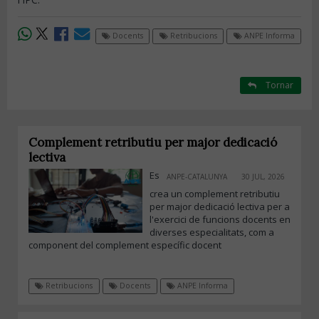
Docents
Retribucions
ANPE Informa
Tornar
Complement retributiu per major dedicació
lectiva
Es
ANPE-CATALUNYA
30 JUL, 2026
crea un complement retributiu
per major dedicació lectiva per a
l'exercici de funcions docents en
diverses especialitats, com a
component del complement específic docent
Retribucions
Docents
ANPE Informa