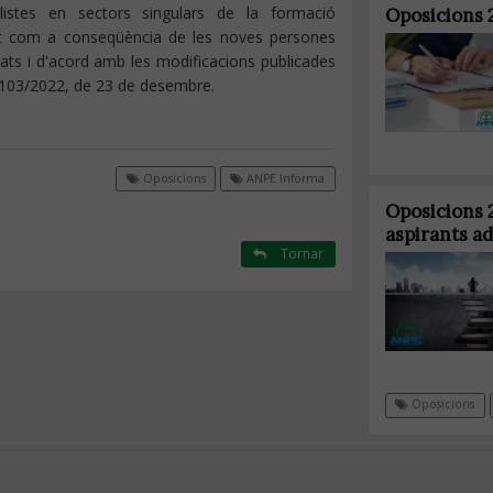
istes en sectors singulars de la formació
Oposicions 
at com a conseqüència de les noves persones
tats i d'acord amb les modificacions publicades
4103/2022, de 23 de desembre.
Oposicions
ANPE Informa
Oposicions 2
aspirants ad
Tornar
Oposicions