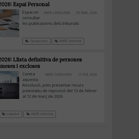
2026: Espai Personal
Espai on
ANPE-CATALUNYA
05 MAR, 2026
consultar
les publicacions dels tribunals
Oposicions
ANPE Informa
026: Llista definitiva de persones
meses i excloses
Contra
ANPE-CATALUNYA
13 FEB, 2026
aquesta
Resolució, pots presentar recurs
potestatiu de reposició del 13 de febrer
al 12 de març de 2026
Listados
ANPE Informa