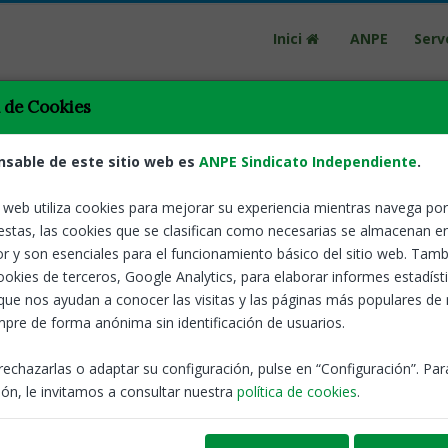
Inici
ANPE
Serv
a de Cookies
nsable de este sitio web es
ANPE Sindicato Independiente
.
o web utiliza cookies para mejorar su experiencia mientras navega por 
estas, las cookies que se clasifican como necesarias se almacenan e
Tornar
Nomenament 
r y son esenciales para el funcionamiento básico del sitio web. Tamb
oposicions 
cookies de terceros, Google Analytics, para elaborar informes estadíst
ó de les llistes
que nos ayudan a conocer las visitas y las páginas más populares de
pre de forma anónima sin identificación de usuarios.
ANPE-Catalunya
rechazarlas o adaptar su configuración, pulse en “Configuración”. Pa
ón, le invitamos a consultar nuestra
política de cookies
.
Oposicions
de tercera modificació de la Resolució