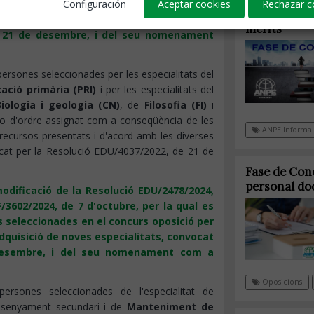
 es fan públiques les llistes de persones
Configuración
Aceptar cookies
Rechazar c
Oposicions.
 per a l'ingrés a la funció pública docent,
mèrits
de 21 de desembre, i del seu nomenament
 persones seleccionades per les especialitats del
ació primària (PRI)
i per les especialitats del
Biologia i geologia (CN)
, de
Filosofia (FI)
i
o d'ordre assignat com a conseqüència de les
ANPE Informa
recursos presentats i d'acord amb les diverses
cat per la Resolució EDU/4037/2022, de 21 de
Fase de Con
personal do
odificació de la Resolució EDU/2478/2024,
F/3602/2024, de 7 d'octubre, per la qual es
s seleccionades en el concurs oposició per
 adquisició de noves especialitats, convocat
 desembre, i del seu nomenament com a
Oposicions
 persones seleccionades de l'especialitat de
nsenyament secundari i de
Manteniment de