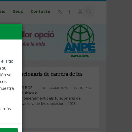
eis
Seus
Contacte
el sitio
n su
dels funcionaris de carrera de les
ién se
2023
icos
El BOE
 nuestra
ANPE-CATALUNYA
15 JUN, 2026
publica el
nomenament dels funcionaris de
carrera de les oposicions 2023
ra más