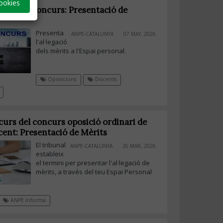
ookies
 Fase de Concurs: Presentació de
Presenta
ANPE-CATALUNYA
07 MAY, 2026
l'al·legació
dels mèrits a l'Espai personal.
Oposicions
Docents
curs del concurs oposició ordinari de
cent: Presentació de Mèrits
El tribunal
ANPE-CATALUNYA
26 MAR, 2026
estableix
el termini per presentar l'al·legació de
mèrits, a través del teu Espai Personal
ANPE Informa