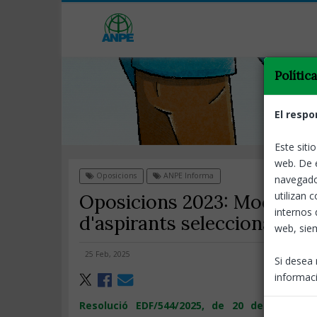
Polític
El respo
Este siti
web. De 
Oposicions
ANPE Informa
navegado
utilizan 
Oposicions 2023: Modificaci
internos 
d'aspirants seleccionats
web, siem
25 Feb, 2025
Si desea 
informaci
Resolució EDF/544/2025, de 20 de febrer, 