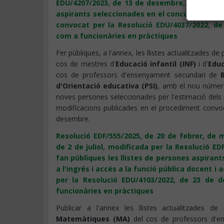
EDU/4207/2023, de 13 de desembre, per la qual
aspirants seleccionades en el concurs oposició
convocat per la Resolució EDU/4037/2022, 
com a funcionàries en pràctiques
Fer públiques, a l'annex, les llistes actualitzades de
cos de mestres d'
Educació infantil (INF)
i d'
Educ
cos de professors d'ensenyament secundari de
d'Orientació educativa (PSI)
, amb el nou númer
noves persones seleccionades per l'estimació dels 
modificacions publicades en el procediment convo
desembre.
Resolució EDF/555/2025, de 20 de febrer, de m
de 2 de juliol, modificada per la Resolució ED
fan públiques les llistes de persones aspirant
a l'ingrés i accés a la funció pública docent i
per la Resolució EDU/4103/2022, de 23 de
funcionàries en pràctiques
Publicar a l'annex les llistes actualitzades de
Matemàtiques (MA)
del cos de professors d'e