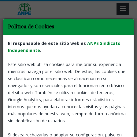
Política de Cookies
Adjudicacions
Funcionaris
ANPE Informa
Tornar
Adjudicació de
El responsable de este sitio web es
ANPE Sindicato
Destinacions Provisionals i
Independiente
.
Comissió de Serveis Curs
Este sitio web utiliza cookies para mejorar su experiencia
2025/26
mientras navega por el sitio web. De estas, las cookies que
se clasifican como necesarias se almacenan en su
29 Abr, 2025
ANPE-Catalunya
navegador y son esenciales para el funcionamiento básico
del sitio web. También se utilizan cookies de terceros,
ADJUDICACIONS DE DESTINACIONS PROVISIONALS
Google Analytics, para elaborar informes estadísticos
internos que nos ayudan a conocer las visitas y las páginas
Resolució EDF/1519/2025, de 24 d'abril, per la qual es
más populares de nuestra web, siempre de forma anónima
dicten les instruccions sobre l'adjudicació de
sin identificación de usuarios.
destinacions provisionals amb efectes d'1 de
setembre de 2025 del personal funcionari de carrera i
Si desea rechazarlas o adaptar su configuración, pulse en
en pràctiques dels cossos docents i sobre els