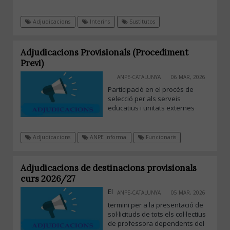
Adjudicacions
Interins
Sustitutos
Adjudicacions Provisionals (Procediment
Previ)
ANPE-CATALUNYA
06 MAR, 2026
Participació en el procés de
selecció per als serveis
educatius i unitats externes
Adjudicacions
ANPE Informa
Funcionaris
Adjudicacions de destinacions provisionals
curs 2026/27
El
ANPE-CATALUNYA
05 MAR, 2026
termini per a la presentació de
sol·licituds de tots els col·lectius
de professora dependents del