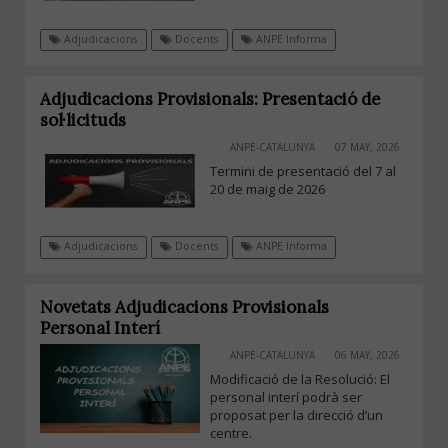
Adjudicacions
Docents
ANPE Informa
Adjudicacions Provisionals: Presentació de
sol·licituds
ANPE-CATALUNYA
07 MAY, 2026
Termini de presentació del 7 al
20 de maig de 2026
Adjudicacions
Docents
ANPE Informa
Novetats Adjudicacions Provisionals
Personal Interí
ANPE-CATALUNYA
06 MAY, 2026
Modificació de la Resolució: El
personal interí podrà ser
proposat per la direcció d’un
centre.