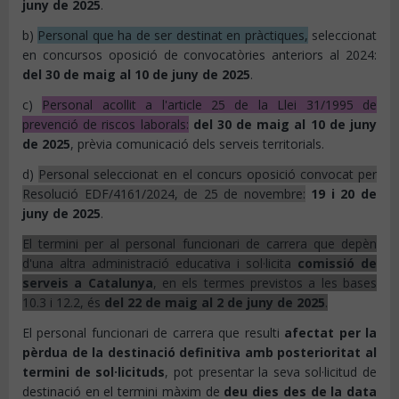
juny de 2025
.
b)
Personal que ha de ser destinat en pràctiques,
seleccionat
en concursos oposició de convocatòries anteriors al 2024:
del 30 de maig al 10 de juny de 2025
.
c)
Personal acollit a l'article 25 de la Llei 31/1995 de
prevenció de riscos laborals:
del 30 de maig al 10 de juny
de 2025
, prèvia comunicació dels serveis territorials.
d)
Personal seleccionat en el concurs oposició convocat per
Resolució EDF/4161/2024, de 25 de novembre:
19 i 20 de
juny de 2025
.
El termini per al personal funcionari de carrera que depèn
d'una altra administració educativa i sol·licita
comissió de
serveis a Catalunya
, en els termes previstos a les bases
10.3 i 12.2, és
del 22 de maig al 2 de juny de 2025
.
El personal funcionari de carrera que resulti
afectat per la
pèrdua de la destinació definitiva amb posterioritat al
termini de sol·licituds
, pot presentar la seva sol·licitud de
destinació en el termini màxim de
deu dies des de la data