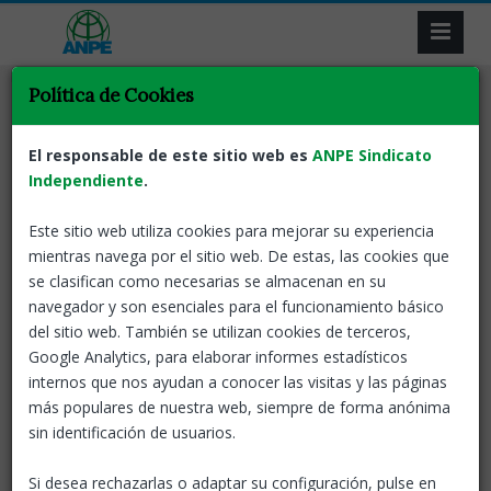
Política de Cookies
Tornar
Acció sindical
ANPE reclama unitat
El responsable de este sitio web es
ANPE Sindicato
sindical
Independiente
.
Este sitio web utiliza cookies para mejorar su experiencia
27 Oct, 2025
ANPE-Catalunya
mientras navega por el sitio web. De estas, las cookies que
se clasifican como necesarias se almacenan en su
Barcelona, 27 d’octubre de 2025
— Els sindicats
CSIF,
navegador y son esenciales para el funcionamiento básico
ANPE i ASINPRE
han expressat el seu malestar per la
del sitio web. También se utilizan cookies de terceros,
manera com s’ha gestionat la convocatòria de la
Google Analytics, para elaborar informes estadísticos
concentració de docents prevista per al 15 de
internos que nos ayudan a conocer las visitas y las páginas
novembre a la plaça Urquinaona
, organitzada per les
más populares de nuestra web, siempre de forma anónima
entitats presents a la Mesa Sectorial.
sin identificación de usuarios.
Les tres organitzacions celebren que en aquesta
convocatòria s’hagi incorporat un nou sindicat, però
Si desea rechazarlas o adaptar su configuración, pulse en