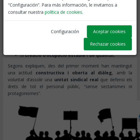
lamenten que
continïn excloent altres organitzacions
,
“Configuración”. Para más información, le invitamos a
com les seves, tot i
compartir plenament les
consultar nuestra
política de cookies
.
reivindicacions de fons
, com ara:
la
recuperació del poder adquisitiu
perdut,
Configuración
Aceptar cookies
la
millora de les condicions laborals
del personal
Rechazar cookies
públic, i
la
creació d’ocupació estable i de qualitat
.
Segons expliquen, des del primer moment han mantingut
una actitud
constructiva i oberta al diàleg
, amb la
voluntat d’assolir una
unitat sindical real
que defensi els
drets de tot el personal públic, “sense sectarismes ni
protagonismes”.