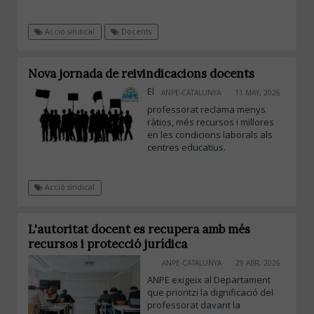
Acció sindical
Docents
Nova jornada de reivindicacions docents
El
ANPE-CATALUNYA
11 MAY, 2026
professorat reclama menys
ràtios, més recursos i millores
en les condicions laborals als
centres educatius.
Acció sindical
L'autoritat docent es recupera amb més
recursos i protecció jurídica
ANPE-CATALUNYA
29 ABR, 2026
ANPE exigeix al Departament
que prioritzi la dignificació del
professorat davant la