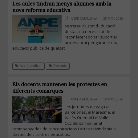
Les aules tindran menys alumnes amb la
nova reforma educativa
El
ANPE-CATALUNYA
25 MAY, 2026
secretari d’Estat d’Educació
destaca la necessitat de
reconèixer i donar suport al
professorat per garantir una
educació pública de qualitat.
Acció sindical
Docents
Els docents mantenen les protestes en
diferents comarques
ANPE-CATALUNYA
19 MAY, 2026
Les jornades de vaga al
Barcelonès, el Maresme, el
Vallès Oriental i el Vallès
Occidental han anat
acompanyades de concentracions i actes reivindicatius
davant dels centres educatius.