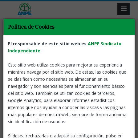
Política de Cookies
Tornar
Bachillerato
Curriculo
ANPE Informa
Modificació del Decret
El responsable de este sitio web es
ANPE Sindicato
de Batxillerat
Independiente
.
Este sitio web utiliza cookies para mejorar su experiencia
24 Dic, 2025
ANPE-Catalunya
mientras navega por el sitio web. De estas, las cookies que
se clasifican como necesarias se almacenan en su
El Departament publica la modificació del Decret de
navegador y son esenciales para el funcionamiento básico
Batxillerat
del sitio web. También se utilizan cookies de terceros,
• El motiu de la modificació és evitar el perjudici de l’alumnat
Google Analytics, para elaborar informes estadísticos
a l’hora d’homologar els seus títols en cas de mobilitat
internos que nos ayudan a conocer las visitas y las páginas
geogràfica i garantir els seus drets.
más populares de nuestra web, siempre de forma anónima
sin identificación de usuarios.
• Les modificacions afecten fonamentalment a les matèries
de ciències de 1er de batxillerat.
Si desea rechazarlas o adaptar su configuración, pulse en