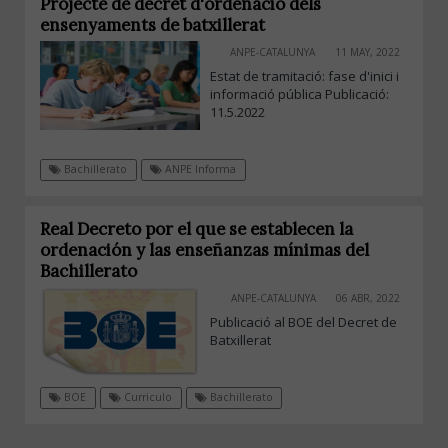
Projecte de decret d'ordenació dels
ensenyaments de batxillerat
ANPE-CATALUNYA
11 MAY, 2022
Estat de tramitació: fase d'inici i
informació pública Publicació:
11.5.2022
Bachillerato
ANPE Informa
Real Decreto por el que se establecen la
ordenación y las enseñanzas mínimas del
Bachillerato
ANPE-CATALUNYA
06 ABR, 2022
Publicació al BOE del Decret de
Batxillerat
BOE
Curriculo
Bachillerato