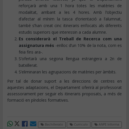
reforçarà amb una 1 hora totes les matèries de
modalitat, arribant a les 4 hores. Amb l’objectiu
d’afectar al mínim la tasca d’orientació a l’alumnat,
també s’han creat cinc itineraris enfocats als diferents
estudis superiors que interessin a cada alumne.
Es considerarà el Treball de Recerca com una
assignatura més
-enlloc d’un 10% de la nota, com es
feia fins ara-.
S’ofertarà una segona llengua estrangera a 2n de
batxillerat.
S’eliminaran les agrupacions de matèries per àmbits.
Per tal de donar suport a les direccions de centres en
aquestes adaptacions, el Departament oferirà al professorat
assessorament per seguir els itineraris proposats, a més de
formació en píndoles formatives.
Bachillerato
Curriculo
ANPE Informa