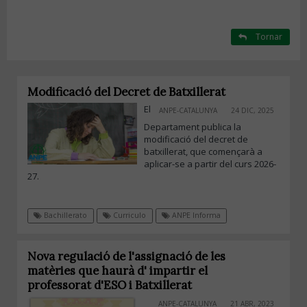
Tornar
Modificació del Decret de Batxillerat
El
ANPE-CATALUNYA
24 DIC, 2025
Departament publica la
modificació del decret de
batxillerat, que començarà a
aplicar-se a partir del curs 2026-
27.
Bachillerato
Curriculo
ANPE Informa
Nova regulació de l'assignació de les
matèries que haurà d' impartir el
professorat d'ESO i Batxillerat
ANPE-CATALUNYA
21 ABR, 2023