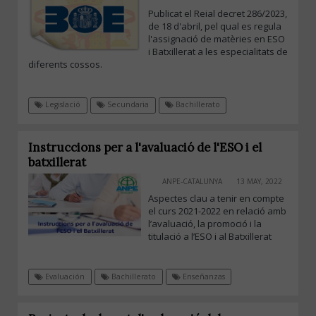
Publicat el Reial decret 286/2023,
de 18 d'abril, pel qual es regula
l'assignació de matèries en ESO
i Batxillerat a les especialitats de
diferents cossos.
Legislació
Secundaria
Bachillerato
Instruccions per a l'avaluació de l'ESO i el
batxillerat
ANPE-CATALUNYA
13 MAY, 2022
Aspectes clau a tenir en compte
el curs 2021-2022 en relació amb
l’avaluació, la promoció i la
titulació a l’ESO i al Batxillerat
Evaluación
Bachillerato
Enseñanzas