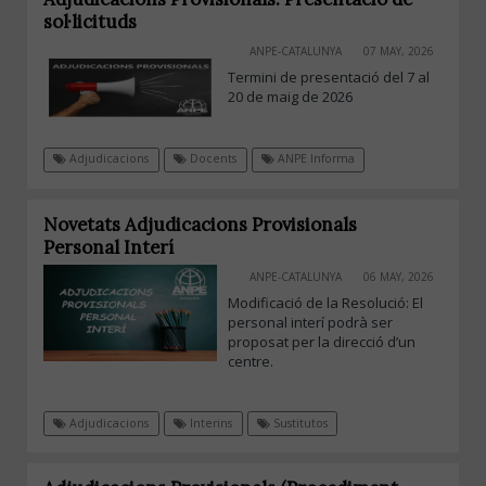
sol·licituds
ANPE-CATALUNYA
07 MAY, 2026
Termini de presentació del 7 al
20 de maig de 2026
Adjudicacions
Docents
ANPE Informa
Novetats Adjudicacions Provisionals
Personal Interí
ANPE-CATALUNYA
06 MAY, 2026
Modificació de la Resolució: El
personal interí podrà ser
proposat per la direcció d’un
centre.
Adjudicacions
Interins
Sustitutos