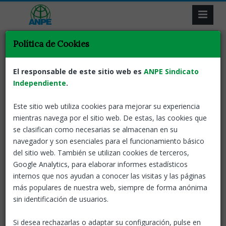
Política de Cookies
Tornar
Adjudicacions
Docents
ANPE Informa
Adjudicacions
El responsable de este sitio web es
ANPE Sindicato
Provisionals: Presentació de
Independiente
.
sol·licituds
Este sitio web utiliza cookies para mejorar su experiencia
mientras navega por el sitio web. De estas, las cookies que
07 May, 2026
ANPE-Catalunya
se clasifican como necesarias se almacenan en su
navegador y son esenciales para el funcionamiento básico
Adjudicacions Provisionals: Presentació de sol·licituds
del sitio web. También se utilizan cookies de terceros,
Google Analytics, para elaborar informes estadísticos
Personal del Departament d'Educació i Formació
internos que nos ayudan a conocer las visitas y las páginas
Professional
más populares de nuestra web, siempre de forma anónima
Presenta la sol·licitud
sin identificación de usuarios.
Has de presentar la sol·licitud del
7 al 20 de maig de 2026
si
Si desea rechazarlas o adaptar su configuración, pulse en
formes part d'algun d'aquests col·lectius: