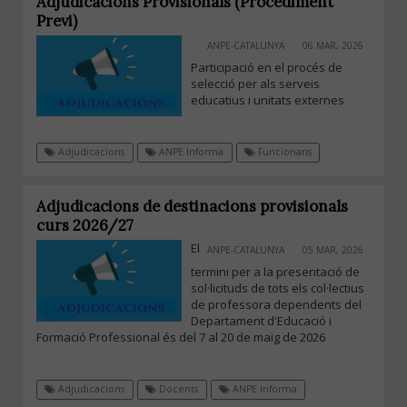
Adjudicacions Provisionals (Procediment
Previ)
ANPE-CATALUNYA
06 MAR, 2026
Participació en el procés de
selecció per als serveis
educatius i unitats externes
Adjudicacions
ANPE Informa
Funcionaris
Adjudicacions de destinacions provisionals
curs 2026/27
El
ANPE-CATALUNYA
05 MAR, 2026
termini per a la presentació de
sol·licituds de tots els col·lectius
de professora dependents del
Departament d'Educació i
Formació Professional és del 7 al 20 de maig de 2026
Adjudicacions
Docents
ANPE Informa