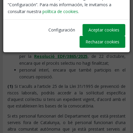
“Configuración”. Para más información, le invitamos a
personal funcionari de carrera de qualsevol cos docent;
consultar nuestra
política de cookies
.
personal acollit a l'
article 25 de la Llei 31/1995
, de
prevenció de riscos laborals
(1)
;
personal que ha de ser destinat com a funcionari en
Configuración
Aceptar cookies
pràctiques, seleccionat en concursos oposició
Rechazar cookies
convocats abans del 2026;
personal que participa en el concurs oposició convocat
per la
Resolució EDF/3865/2025
, de 22 d'octubre,
encara que el procés selectiu no hagi finalitzat;
personal interí, encara que també participis en el
concurs oposició.
(1)
Si t'aculls a l'article 25 de la Llei 31/1995 de prevenció de
riscos laborals, podràs accedir a la sol·licitud específica
d'aquest col·lectiu si tens un expedient vigent, d'acord amb el
que estableixen les bases de la convocatòria.
Si ets personal funcionari del Departament que està prestant
serveis fora de Catalunya, o bé personal funcionari d'una
altra comunitat autònoma que ja està prestant serveis al