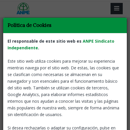
Política de Cookies
Docents
Reducción horaria
Mesa Sectorial
Tornar
Nova jornada de
El responsable de este sitio web es
ANPE Sindicato
mobilitzacions per exigir
Independiente
.
millores reals
Este sitio web utiliza cookies para mejorar su experiencia
mientras navega por el sitio web. De estas, las cookies que
27 May, 2026
ANPE-Catalunya
se clasifican como necesarias se almacenan en su
navegador y son esenciales para el funcionamiento básico
Els docents hem tornat a sortir al carrer en una nova jornada
del sitio web. También se utilizan cookies de terceros,
de mobilitzacions per denunciar la situació de la plantilla
Google Analytics, para elaborar informes estadísticos
educativa i reclamar una resposta efectiva a les nostres
internos que nos ayudan a conocer las visitas y las páginas
demandes: salaris dignes, estabilitat i més recursos per a
más populares de nuestra web, siempre de forma anónima
l’escola pública. Ens hem tornat a mobilitzar en el marc del
sin identificación de usuarios.
calendari de protestes convocades aquest mes de maig,
després d’unes setmanes de negociacions que no han donat
Si desea rechazarlas o adaptar su configuración, pulse en