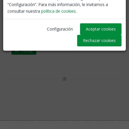
polític, social i familiar.
“Configuración”. Para más información, le invitamos a
consultar nuestra
política de cookies
.
Convivència
Acció sindical
Defensor del professor
Configuración
Aceptar cookies
Rechazar cookies
Tornar