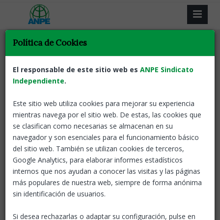
Política de Cookies
El responsable de este sitio web es
ANPE Sindicato
Independiente
Resultat de la recerca
.
Este sitio web utiliza cookies para mejorar su experiencia
Tornar
mientras navega por el sitio web. De estas, las cookies que
se clasifican como necesarias se almacenan en su
Com millorar la convivència a les aules
navegador y son esenciales para el funcionamiento básico
del sitio web. También se utilizan cookies de terceros,
Catalunya
15 Nov, 2023
Google Analytics, para elaborar informes estadísticos
Les
dades recopilades posen de
internos que nos ayudan a conocer las visitas y las páginas
manifest que els problemes de
más populares de nuestra web, siempre de forma anónima
convivència a les
sin identificación de usuarios.
aules continuen sent una assignatura pendent dins del
sistema educatiu de Catalunya que necessita el suport
Si desea rechazarlas o adaptar su configuración, pulse en