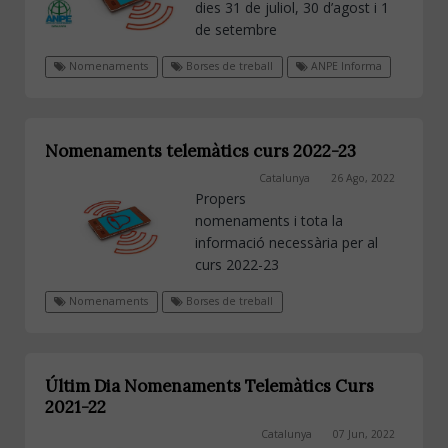
dies 31 de juliol, 30 d’agost i 1
de setembre
Nomenaments
Borses de treball
ANPE Informa
Nomenaments telemàtics curs 2022-23
Catalunya
26 Ago, 2022
Propers
nomenaments i tota la
informació necessària per al
curs 2022-23
Nomenaments
Borses de treball
Últim Dia Nomenaments Telemàtics Curs
2021-22
Catalunya
07 Jun, 2022