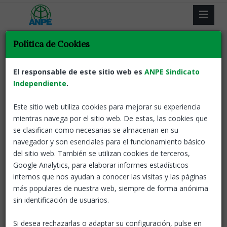
Política de Cookies
El responsable de este sitio web es
ANPE Sindicato
Independiente
Resultat de la recerca
.
Este sitio web utiliza cookies para mejorar su experiencia
Tornar
mientras navega por el sitio web. De estas, las cookies que
se clasifican como necesarias se almacenan en su
Novetats en la borsa docent: convocatòria,
navegador y son esenciales para el funcionamiento básico
terminis i requisits
del sitio web. También se utilizan cookies de terceros,
Google Analytics, para elaborar informes estadísticos
Catalunya
23 Jun, 2026
ANPE
internos que nos ayudan a conocer las visitas y las páginas
reclama una solució transitòria
más populares de nuestra web, siempre de forma anónima
per al requisit del C2 de català a
sin identificación de usuarios.
la borsa docent.
Si desea rechazarlas o adaptar su configuración, pulse en