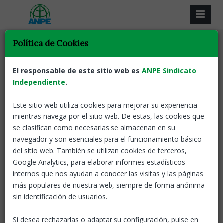
Política de Cookies
El responsable de este sitio web es
ANPE Sindicato
Independiente
Resultat de la recerca
.
Este sitio web utiliza cookies para mejorar su experiencia
Tornar
mientras navega por el sitio web. De estas, las cookies que
se clasifican como necesarias se almacenan en su
Resolució de la Junta Directiva de la CESI
navegador y son esenciales para el funcionamiento básico
del sitio web. También se utilizan cookies de terceros,
Catalunya
01 Mar, 2022
Google Analytics, para elaborar informes estadísticos
La Junta
Directiva de CESI condemna
internos que nos ayudan a conocer las visitas y las páginas
enèrgicament l'atac rus sobre
más populares de nuestra web, siempre de forma anónima
Ucraïna
sin identificación de usuarios.
ANPE Informa
CESI
Exterior
Si desea rechazarlas o adaptar su configuración, pulse en