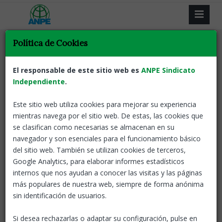
Política de Cookies
El responsable de este sitio web es
ANPE Sindicato
Independiente
Resultat de la recerca
.
Este sitio web utiliza cookies para mejorar su experiencia
Tornar
mientras navega por el sitio web. De estas, las cookies que
se clasifican como necesarias se almacenan en su
Oposicions Docents: Properes
navegador y son esenciales para el funcionamiento básico
Convocatòries
del sitio web. También se utilizan cookies de terceros,
Google Analytics, para elaborar informes estadísticos
Catalunya
10 Sep, 2022
Concurs
internos que nos ayudan a conocer las visitas y las páginas
excepcional de mèrits
más populares de nuestra web, siempre de forma anónima
(estabilització de
sin identificación de usuarios.
plantilles). Concurs oposició
extraordinari (estabilització de plantilles). Concurs
Si desea rechazarlas o adaptar su configuración, pulse en