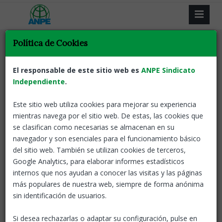
Política de Cookies
El responsable de este sitio web es
ANPE Sindicato
Independiente
Resultat de la recerca
.
Este sitio web utiliza cookies para mejorar su experiencia
Tornar
mientras navega por el sitio web. De estas, las cookies que
se clasifican como necesarias se almacenan en su
REDUCCIÓ HORA LECTIVA GENER DE
navegador y son esenciales para el funcionamiento básico
2023
del sitio web. También se utilizan cookies de terceros,
Google Analytics, para elaborar informes estadísticos
Catalunya
25 Oct, 2022
El
internos que nos ayudan a conocer las visitas y las páginas
Departament d'Educació envia
más populares de nuestra web, siempre de forma anónima
als centres educatius un
sin identificación de usuarios.
document d'orientacions per
facilitar les incorporacions de docents per la reducció
Si desea rechazarlas o adaptar su configuración, pulse en