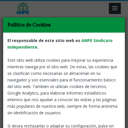
Política de Cookies
El responsable de este sitio web es
ANPE Sindicato
Independiente
Resultat de la recerca
.
Este sitio web utiliza cookies para mejorar su experiencia
Tornar
mientras navega por el sitio web. De estas, las cookies que
se clasifican como necesarias se almacenan en su
Convocatòria prova oficial certificat de
navegador y son esenciales para el funcionamiento básico
nivell superior de català (C2)
del sitio web. También se utilizan cookies de terceros,
Google Analytics, para elaborar informes estadísticos
Catalunya
19 Ene, 2026
Termini
internos que nos ayudan a conocer las visitas y las páginas
inscripció: 20 al 29 de gener de
más populares de nuestra web, siempre de forma anónima
2026
sin identificación de usuarios.
Convocatoria
Idiomas
Si desea rechazarlas o adaptar su configuración, pulse en