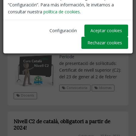
“Configuración”. Para más información, le invitamos a
consultar nuestra
política de cookies
.
Configuración
Aceptar cookies
Català: Convocatòria de proves 2023
Rechazar cookies
Catalunya
11 Ene, 2023
Període
de presentació de sol·licituds:
Certificat de nivell superior (C2):
del 23 de gener al 2 de febrer
Convocatoria
Idiomas
Docents
Nivell C2 de català, obligatori a partir de
2024!
Catalunya
27 Ene, 2022