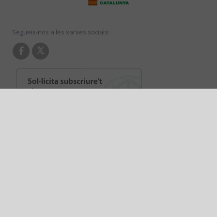
Segueix-nos a les xarxes socials:
COPYRIGHT © 2026
ANPE CATALUNYA
. ALL RIGHTS RESERVED.
POLÍTICA DE PRIVACIDAD
|
POLÍTICA DE COOKIES
|
AVISO
LEGAL
CLAUSULA NEWSLETTER
DISEÑADO POR MÉTODO GRÁFICO
3.1-RC1 (RELEASE CANDIDATE)