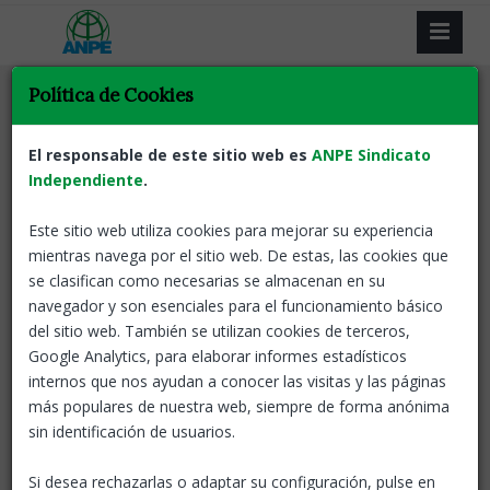
Política de Cookies
El responsable de este sitio web es
ANPE Sindicato
Independiente
Resultat de la recerca
.
Este sitio web utiliza cookies para mejorar su experiencia
Tornar
mientras navega por el sitio web. De estas, las cookies que
se clasifican como necesarias se almacenan en su
Destinacions provisionals per al curs
navegador y son esenciales para el funcionamiento básico
2024-2025
del sitio web. También se utilizan cookies de terceros,
Google Analytics, para elaborar informes estadísticos
Catalunya
24 Abr, 2024
Termini
internos que nos ayudan a conocer las visitas y las páginas
presentació sol.licituds
más populares de nuestra web, siempre de forma anónima
del Personal funcionari de
sin identificación de usuarios.
carrera, del Personal
seleccionat en el concurs oposició extraordinari i del
Si desea rechazarlas o adaptar su configuración, pulse en