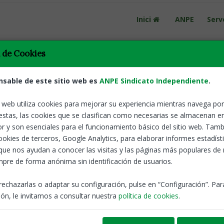
Inici
ANPE
Serv
a de Cookies
nsable de este sitio web es
ANPE Sindicato Independiente
.
culums d'FP
o web utiliza cookies para mejorar su experiencia mientras navega por 
Catalunya
28 May
estas, las cookies que se clasifican como necesarias se almacenan e
ial Decrets de modificació dels currrículums.
r y son esenciales para el funcionamiento básico del sitio web. Tamb
BOE
Curriculo
cookies de terceros, Google Analytics, para elaborar informes estadíst
que nos ayudan a conocer las visitas y las páginas más populares de
pre de forma anónima sin identificación de usuarios.
rechazarlas o adaptar su configuración, pulse en “Configuración”. Pa
ón, le invitamos a consultar nuestra
política de cookies
.