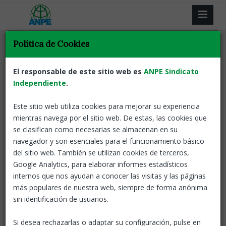
Política de Cookies
El responsable de este sitio web es
ANPE Sindicato
Independiente
Resultat de la recerca
.
Este sitio web utiliza cookies para mejorar su experiencia
Tornar
mientras navega por el sitio web. De estas, las cookies que
se clasifican como necesarias se almacenan en su
Nomenaments funcionaris de carrera al
navegador y son esenciales para el funcionamiento básico
cos d'inspectors
del sitio web. También se utilizan cookies de terceros,
Google Analytics, para elaborar informes estadísticos
Catalunya
05 Oct, 2021
internos que nos ayudan a conocer las visitas y las páginas
Publicació al BOE
más populares de nuestra web, siempre de forma anónima
BOE
Nomenaments
sin identificación de usuarios.
Inspectors
Si desea rechazarlas o adaptar su configuración, pulse en