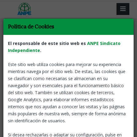
Política de Cookies
Tornar
Borses de treball
ANPE Informa
Període Extraordinari de
El responsable de este sitio web es
ANPE Sindicato
Consulta i Modificació de dades
Independiente
.
Este sitio web utiliza cookies para mejorar su experiencia
24 Jul, 2023
ANPE-Catalunya
mientras navega por el sitio web. De estas, las cookies que
se clasifican como necesarias se almacenan en su
S'ha obert un nou termini per a la
consulta i modificació
navegador y son esenciales para el funcionamiento básico
de dades del curs 2023-2024
del sitio web. También se utilizan cookies de terceros,
Termini:
24 i 25 de juliol
Google Analytics, para elaborar informes estadísticos
internos que nos ayudan a conocer las visitas y las páginas
Consulta i modificació de dades
más populares de nuestra web, siempre de forma anónima
sin identificación de usuarios.
Borses de treball
ANPE Informa
Si desea rechazarlas o adaptar su configuración, pulse en