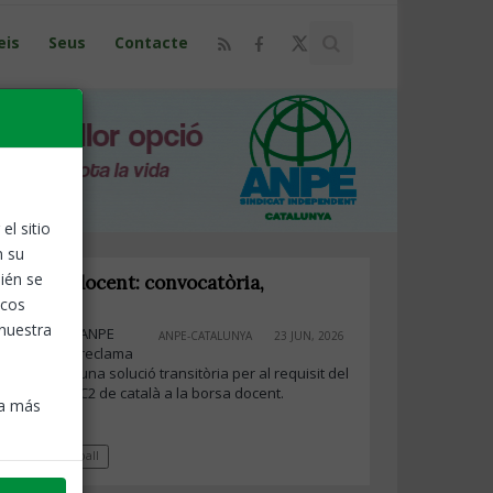
eis
Seus
Contacte
el sitio
n su
ién se
la borsa docent: convocatòria,
icos
equisits
 nuestra
ANPE
ANPE-CATALUNYA
23 JUN, 2026
reclama
una solució transitòria per al requisit del
C2 de català a la borsa docent.
ra más
Borses de treball