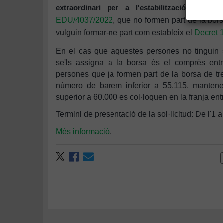
extraordinari per a l'estabilització del pe
EDU/4037/2022
, que no formen part de la bors
vulguin formar-ne part com estableix el
Decret 
En el cas que aquestes persones no tinguin 
se'ls assigna a la borsa és el comprès ent
persones que ja formen part de la borsa de tre
número de barem inferior a 55.115, mantene
superior a 60.000 es col·loquen en la franja entr
Termini de presentació de la sol·licitud: De l'1 
Més informació
.