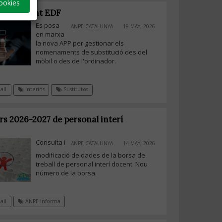
ookies
rsa Docent EDF
Es posa
ANPE-CATALUNYA
18 MAY, 2026
en marxa
la nova APP per gestionar els
nomenaments de substitució des del
mòbil o des de l'ordinador.
all
Interins
Sustitutos
rs 2026-2027 de personal interí
Consulta i
ANPE-CATALUNYA
14 MAY, 2026
modificació de dades de la borsa de
treball de personal interí docent. Nou
número de la borsa.
all
ANPE Informa