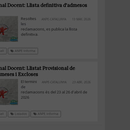
al Docent: Llista definitiva d'admesos
Resoltes
ANPE-CATALUNYA
13 MAY, 2026
les
reclamacions, es publica la llista
definitiva.
all
ANPE Informa
al Docent: Llistat Provisional de
meses i Excloses
El termini
ANPE-CATALUNYA
23 ABR, 2026
de
reclamacions és del 23 al 26 d'abril de
2026
all
Listados
ANPE Informa