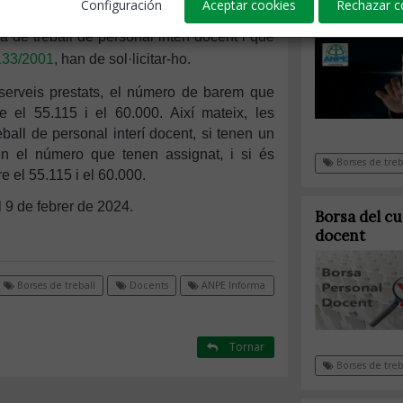
Configuración
Aceptar cookies
Rechazar c
Resolució
rsonal docent
, convocat per la
Nova app Bo
a de treball de personal interí docent i que
133/2001
, han de sol·licitar-ho.
serveis prestats, el número de barem que
re el 55.115 i el 60.000.
Així mateix, les
ball de personal interí docent, si tenen un
n el número que tenen assignat, i si és
Borses de treb
e el 55.115 i el 60.000.
al 9 de febrer de 2024.
Borsa del cu
docent
Borses de treball
Docents
ANPE Informa
Tornar
Borses de treb