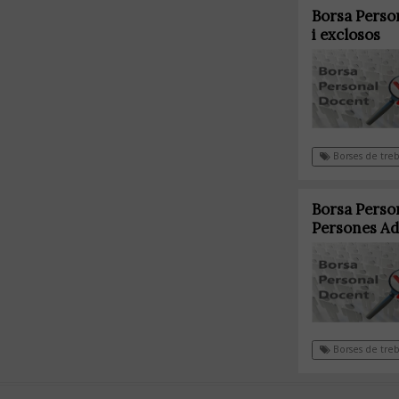
Borsa Person
i exclosos
Borses de treb
Borsa Person
Persones Ad
Borses de treb