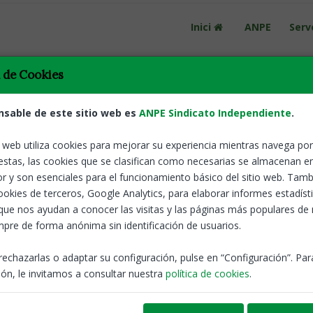
Inici
ANPE
Serv
a de Cookies
nsable de este sitio web es
ANPE Sindicato Independiente
.
o web utiliza cookies para mejorar su experiencia mientras navega por 
estas, las cookies que se clasifican como necesarias se almacenan e
r y son esenciales para el funcionamiento básico del sitio web. Tamb
Tornar
Novetats en 
cookies de terceros, Google Analytics, para elaborar informes estadíst
terminis i r
 de les persones
que nos ayudan a conocer las visitas y las páginas más populares de
pre de forma anónima sin identificación de usuarios.
ANPE-Catalunya
rechazarlas o adaptar su configuración, pulse en “Configuración”. Pa
ón, le invitamos a consultar nuestra
política de cookies
.
Interins
o seleccionades, en el
concurs oposició