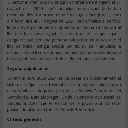
El personal interí que no tingui un nomenament vigent el 31
d’agost del 2024 i se’ls adjudiqui una vacant la tindran
reservada fins al moment en què es puguin incorporar i, com
a màxim, fins al 31 d’agost del 2025. Quan finalitzi el període
legal previst per al permís, la persona interina s’incorpora al
lloc que li va ser assignat inicialment en el cas que aquest
estigui ocupat per una persona substituta. En el cas que el
lloc de treball estigui ocupat pel titular, se li adjudica la
destinació que li correspongui, atenent al número d’ordre que
té assignat en la borsa de treball de personal interí docent.
Segona adjudicació:
Durant el curs 2023-2024 es va posar en funcionament el
sistema d’adjudicació telemàtica de la segona adjudicació i
es va realitzar una prova pilot en els Serveis Territorials del
Barcelonès, Baix Llobregat, Lleida i Consorci d’Educació de
Barcelona. Atès que el resultat de la prova pilot ha estat
positiu s’implanta en tots els Serveis Territorials.
Criteris generals