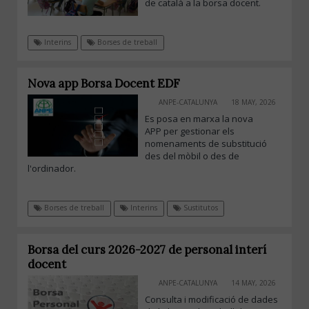
de català a la borsa docent.
Interins
Borses de treball
Nova app Borsa Docent EDF
ANPE-CATALUNYA
18 MAY, 2026
Es posa en marxa la nova
APP per gestionar els
nomenaments de substitució
des del mòbil o des de
l'ordinador.
Borses de treball
Interins
Sustitutos
Borsa del curs 2026-2027 de personal interí
docent
ANPE-CATALUNYA
14 MAY, 2026
Consulta i modificació de dades