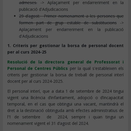
admeses.
-> Aplaçament per endarreriment en la
publicació d'Adjudicacions
29 d’agost: Primer nomenament a les persones que
formen part de grup estable de substitucions
->
Aplaçament per endarreriment en la publicació
d'Adjudicacions
1. Criteris per gestionar la borsa de personal docent
per al curs 2024-25
Resolució de la directora general de Professorat i
Personal de Centres Públics
per la qual s'estableixen els
criteris per gestionar la borsa de treball de personal interí
docent per al curs 2024-2025.
El personal interí, que a data 1 de setembre de 2024 tingui
vigent una llicència d’infantament, adopció o d’incapacitat
temporal, en el cas que obtingui una vacant, mantindrà el
dret a la destinació obtinguda amb efectes administratius de
l’1 de setembre de 2024, sempre i quan tingui un
nomenament vigent el 31 d’agost del 2024.