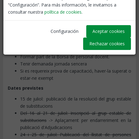
Les persones que formi part del grup estable de
“Configuración”. Para más información, le invitamos a
substitucions s'adjudicaran mitjançant els nomenaments
consultar nuestra
política de cookies
.
telemàtics la seva primera destinació. En el moment en que
finalitzi la substitució, es romandrà al mateix centre educatiu
fins que s'adjudiqui una altra substitució de l'especialitat
Configuración
Aceptar cookies
escollida mitjançant els nomenaments telemàtics.
Rechazar cookies
Els requisits per format part d'aquest grup són:
Formar part de la Borsa de personal docent.
Tenir demanada jornada sencera
Si es requereix prova de capacitació, haver-la superat o
estar-ne exempt
Dates previstes
15 de juliol: publicació de la resolució del grup estable
de substitucions
Del 16 al 21 de juliol: Inscripció al grup estable de
substitucions
-> Aplaçament per endarreriment en la
publicació d'Adjudicacions
24 i 25 de juliol: Publicació del llistat de persones