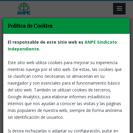
Política de Cookies
Tornar
Borses de treball
Interins
Sustitutos
Grup estable de
El responsable de este sitio web es
ANPE Sindicato
substitucions a la Borsa i
Independiente
.
segona adjudicació
Este sitio web utiliza cookies para mejorar su experiencia
mientras navega por el sitio web. De estas, las cookies que
01 Jul, 2024
ANPE-Catalunya
se clasifican como necesarias se almacenan en su
navegador y son esenciales para el funcionamiento básico
La sol·licitud per formar part del Grup estable de
del sitio web. También se utilizan cookies de terceros,
substitucions es podrà realitzar per obtenir un nomenament
Google Analytics, para elaborar informes estadísticos
d'un curs escolar a jornada sencera i per a una especialitat i
internos que nos ayudan a conocer las visitas y las páginas
una comarca (o districte en el cas del Consorci d'Educació de
más populares de nuestra web, siempre de forma anónima
Barcelona), que s'hagi seleccionat en aquesta sol·licitud.
sin identificación de usuarios.
Funcionament del grup estable de substitucions
Si desea rechazarlas o adaptar su configuración, pulse en