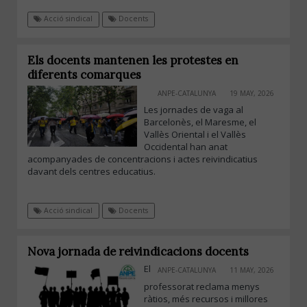
Acció sindical
Docents
Els docents mantenen les protestes en
diferents comarques
ANPE-CATALUNYA
19 MAY, 2026
Les jornades de vaga al
Barcelonès, el Maresme, el
Vallès Oriental i el Vallès
Occidental han anat
acompanyades de concentracions i actes reivindicatius
davant dels centres educatius.
Acció sindical
Docents
Nova jornada de reivindicacions docents
El
ANPE-CATALUNYA
11 MAY, 2026
professorat reclama menys
ràtios, més recursos i millores