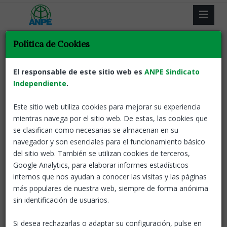
Política de Cookies
Tornar
Acció sindical
Comunicat d’ANPE
El responsable de este sitio web es
ANPE Sindicato
respecte a la sentència judicial
Independiente
.
del TSJC
Este sitio web utiliza cookies para mejorar su experiencia
mientras navega por el sitio web. De estas, las cookies que
11 Sep, 2025
ANPE-Catalunya
se clasifican como necesarias se almacenan en su
navegador y son esenciales para el funcionamiento básico
ANPE defensa un model educatiu català que fomenti la
del sitio web. También se utilizan cookies de terceros,
cohesió social, la inclusió i la igualtat d’oportunitats.
Google Analytics, para elaborar informes estadísticos
Promovem una educació que prioritzi la formació integral de
internos que nos ayudan a conocer las visitas y las páginas
les persones, el pensament crític, l’autonomia i el respecte a
más populares de nuestra web, siempre de forma anónima
la diversitat, alhora que es basa en un llegat històric de
sin identificación de usuarios.
renovació pedagògica i immersió lingüística adaptat als
reptes actuals.
Si desea rechazarlas o adaptar su configuración, pulse en