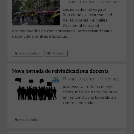
ANPE-CATALUNYA
19 MAY, 2026
Les jornades de vaga al
Barcelonès, el Maresme, el
Vallès Oriental i el Vallès
Occidental han anat
acompanyades de concentracions i actes reivindicatius
davant dels centres educatius.
Acció sindical
Docents
Nova jornada de reivindicacions docents
El
ANPE-CATALUNYA
11 MAY, 2026
professorat reclama menys
ràtios, més recursos i millores
en les condicions laborals als
centres educatius.
Acció sindical