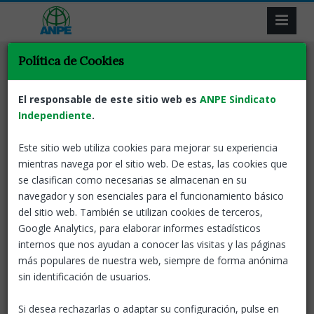
Política de Cookies
Tornar
Acció sindical
Retribucions
Mesures parcials que no
El responsable de este sitio web es
ANPE Sindicato
resolen el problema de fons del
Independiente
.
sistema educatiu
Este sitio web utiliza cookies para mejorar su experiencia
mientras navega por el sitio web. De estas, las cookies que
26 May, 2026
ANPE-Catalunya
se clasifican como necesarias se almacenan en su
navegador y son esenciales para el funcionamiento básico
La nova proposta del Departament d’Educació, lluny de
del sitio web. También se utilizan cookies de terceros,
respondre a les demandes reals del professorat, continua
Google Analytics, para elaborar informes estadísticos
apostant per complements parcials i mesures fragmentades
internos que nos ayudan a conocer las visitas y las páginas
que no comporten una millora salarial general per al conjunt
más populares de nuestra web, siempre de forma anónima
de la plantilla docent.
sin identificación de usuarios.
Nova proposta a la Mesa negociadora
Si desea rechazarlas o adaptar su configuración, pulse en