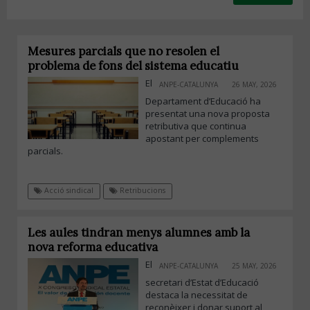
Mesures parcials que no resolen el
problema de fons del sistema educatiu
El
ANPE-CATALUNYA
26 MAY, 2026
Departament d’Educació ha
presentat una nova proposta
retributiva que continua
apostant per complements
parcials.
Acció sindical
Retribucions
Les aules tindran menys alumnes amb la
nova reforma educativa
El
ANPE-CATALUNYA
25 MAY, 2026
secretari d’Estat d’Educació
destaca la necessitat de
reconèixer i donar suport al