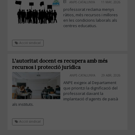
El
ANPE-CATALUNYA
11 MAY, 2026
professorat reclama menys
ràtios, més recursos i millores
en les condicions laborals als
centres educatius.
Acció sindical
L'autoritat docent es recupera amb més
recursos i protecció jurídica
ANPE-CATALUNYA
29 ABR, 2026
ANPE exigeix al Departament
que prioritzi la dignificació del
professorat davant la
implantació d'agents de paisà
als instituts.
Acció sindical