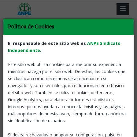
Política de Cookies
Tornar
Acció sindical
Docents
ANPE defensa el 6 % del
El responsable de este sitio web es
ANPE Sindicato
PIB per a l’educació al
Independiente
.
Parlament
Este sitio web utiliza cookies para mejorar su experiencia
mientras navega por el sitio web. De estas, las cookies que
23 Sep, 2025
ANPE-Catalunya
se clasifican como necesarias se almacenan en su
navegador y son esenciales para el funcionamiento básico
ANPE Catalunya ha participat avui al Parlament de Catalunya
del sitio web. También se utilizan cookies de terceros,
en la ponència de la
Proposició de llei de garanties del
Google Analytics, para elaborar informes estadísticos
finançament del sistema educatiu català
, sorgida d’una
internos que nos ayudan a conocer las visitas y las páginas
Iniciativa Legislativa Popular que ha superat àmpliament les
más populares de nuestra web, siempre de forma anónima
signatures necessàries per arribar al debat parlamentari.
sin identificación de usuarios.
Aquesta llei preveu destinar un mínim del 6 % del PIB a
l’educació, amb un pla de quatre anys per reduir ràtios,
Si desea rechazarlas o adaptar su configuración, pulse en