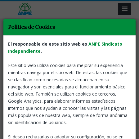
Política de Cookies
Tornar
Acció sindical
Docents
Docents en lluita pel
El responsable de este sitio web es
ANPE Sindicato
sistema educatiu públic
Independiente
.
Este sitio web utiliza cookies para mejorar su experiencia
11 Feb, 2026
ANPE-Catalunya
mientras navega por el sitio web. De estas, las cookies que
se clasifican como necesarias se almacenan en su
Avui és una jornada de lluita i reivindicació al sistema
navegador y son esenciales para el funcionamiento básico
educatiu. Alguns docents han exercit el seu dret a vaga;
del sitio web. También se utilizan cookies de terceros,
d’altres han optat per no fer-la, des del respecte a la pluralitat
Google Analytics, para elaborar informes estadísticos
de posicionaments. En qualsevol cas, el denominador comú
internos que nos ayudan a conocer las visitas y las páginas
és clar: la necessitat urgent de millorar les condicions
más populares de nuestra web, siempre de forma anónima
laborals del professorat i garantir un sistema educatiu públic
sin identificación de usuarios.
de qualitat.
Les principals reivindicacions que han motivat aquesta
Si desea rechazarlas o adaptar su configuración, pulse en