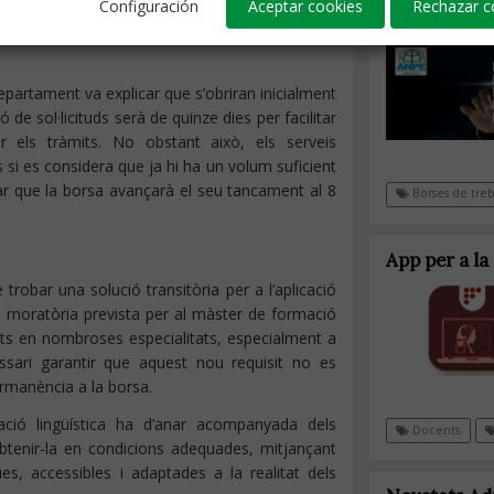
Configuración
Aceptar cookies
Rechazar c
stitut. Entre altres qüestions, es va avançar que
Nova app Bo
evisiblement durant la primera quinzena de
epartament va explicar que s’obriran inicialment
 de sol·licituds serà de quinze dies per facilitar
 els tràmits. No obstant això, els serveis
s si es considera que ja hi ha un volum suficient
ar que la borsa avançarà el seu tancament al 8
Borses de treb
App per a l
obar una solució transitòria per a l’aplicació
la moratòria prevista per al màster de formació
ts en nombroses especialitats, especialment a
ssari garantir que aquest nou requisit no es
permanència a la borsa.
ació lingüística ha d’anar acompanyada dels
Docents
btenir-la en condicions adequades, mitjançant
es, accessibles i adaptades a la realitat dels