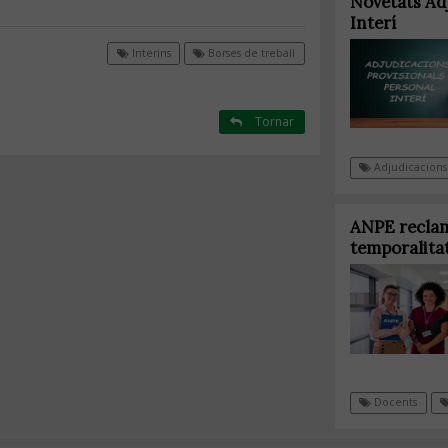
Novetats Ad
Interí
Interins
Borses de treball
Tornar
Adjudicacions
ANPE reclam
temporalita
Docents