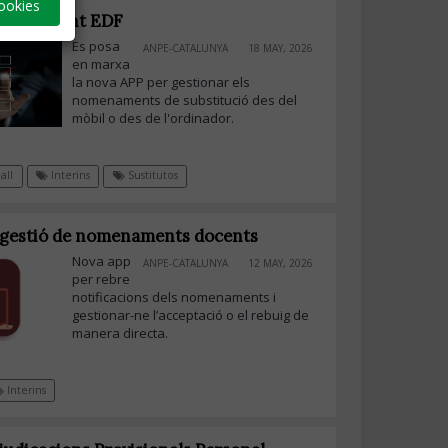
ookies
rsa Docent EDF
Es posa
ANPE-CATALUNYA
18 MAY, 2026
en marxa
la nova APP per gestionar els
nomenaments de substitució des del
mòbil o des de l'ordinador.
all
Interins
Sustitutos
a gestió de nomenaments docents
Nova app
ANPE-CATALUNYA
12 MAY, 2026
per rebre
notificacions dels nomenaments i
gestionar-ne l’acceptació o el rebuig de
manera directa.
Interins