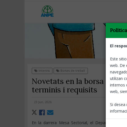
Polític
El respo
Este siti
web. De 
Interins
Borses de treball
navegado
utilizan 
Novetats en la borsa docen
internos 
terminis i requisits
web, siem
23 Jun, 2026
Si desea 
informaci
En la darrera Mesa Sectorial, el Departament d’