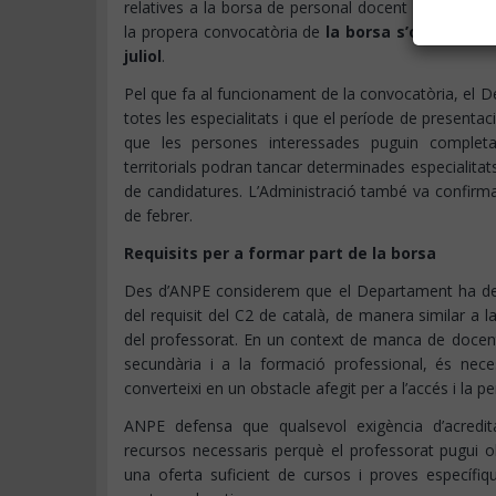
relatives a la borsa de personal docent interí i sub
la propera convocatòria de
la borsa s’obrirà pr
juliol
.
Pel que fa al funcionament de la convocatòria, el D
totes les especialitats i que el període de presentació
que les persones interessades puguin completar
territorials podran tancar determinades especialitat
de candidatures. L’Administració també va confirm
de febrer.
Requisits per a formar part de la borsa
Des d’ANPE considerem que el Departament ha de tr
del requisit del C2 de català, de manera similar a 
del professorat. En un context de manca de docen
secundària i a la formació professional, és nece
converteixi en un obstacle afegit per a l’accés i la 
ANPE defensa que qualsevol exigència d’acredit
recursos necessaris perquè el professorat pugui o
una oferta suficient de cursos i proves específiqu