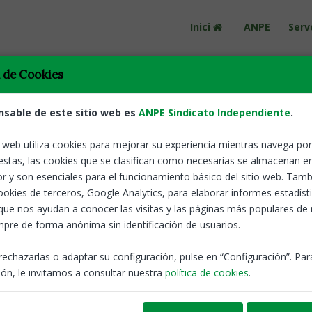
Inici
ANPE
Serv
a de Cookies
nsable de este sitio web es
ANPE Sindicato Independiente
.
o web utiliza cookies para mejorar su experiencia mientras navega por 
estas, las cookies que se clasifican como necesarias se almacenan e
Tornar
Novetats en 
r y son esenciales para el funcionamiento básico del sitio web. Tamb
terminis i r
cookies de terceros, Google Analytics, para elaborar informes estadíst
t: convocatòria,
que nos ayudan a conocer las visitas y las páginas más populares de
pre de forma anónima sin identificación de usuarios.
ANPE-Catalunya
rechazarlas o adaptar su configuración, pulse en “Configuración”. Pa
ón, le invitamos a consultar nuestra
política de cookies
.
Interins
Educació va informar sobre diverses novetats