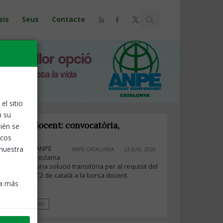
eis
Seus
Contacte
el sitio
n su
la borsa docent: convocatòria,
ién se
equisits
icos
ANPE
 nuestra
ANPE-CATALUNYA
23 JUN, 2026
reclama
una solució transitòria per al requisit del
C2 de català a la borsa docent.
ra más
Borses de treball