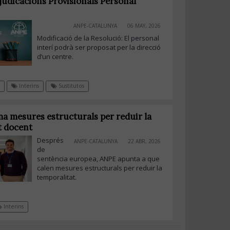
judicacions Provisionals Personal
ANPE-CATALUNYA
06 MAY, 2026
Modificació de la Resolució: El personal
interí podrà ser proposat per la direcció
d’un centre.
Interins
Sustitutos
a mesures estructurals per reduir la
t docent
Després
ANPE-CATALUNYA
22 ABR, 2026
de
sentència europea, ANPE apunta a que
calen mesures estructurals per reduir la
temporalitat.
Interins