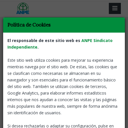
Política de Cookies
El responsable de este sitio web es
ANPE Sindicato
Independiente
Resultat de la recerca
.
Este sitio web utiliza cookies para mejorar su experiencia
Tornar
mientras navega por el sitio web. De estas, las cookies que
se clasifican como necesarias se almacenan en su
ANPE reclama l'extensió del dret a la
navegador y son esenciales para el funcionamiento básico
jubilació anticipada a tot el professorat de
del sitio web. También se utilizan cookies de terceros,
l'ensenyament públic
Google Analytics, para elaborar informes estadísticos
internos que nos ayudan a conocer las visitas y las páginas
Catalunya
12 May, 2026
El
más populares de nuestra web, siempre de forma anónima
sindicat denuncia la desigualtat
sin identificación de usuarios.
entre docents segons el seu
règim de cotització i demana
Si desea rechazarlas o adaptar su configuración, pulse en