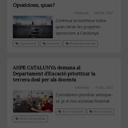
Oposicions, quan?
Catalunya
18 Ene, 2022
Continua la incertesa sobre
quan seran les properes
oposicions a Catalunya
Oposicions
Docents
Notes de premsa
ANPE CATALUNYA demana al
Departament d’Eucació prioritzar la
tercera dosi per als docents
Catalunya
10 Dic, 2021
Considerem prioritari anticipar-
se ja al nou escenari hivernal.
Acció sindical
Acció social
Notes de premsa