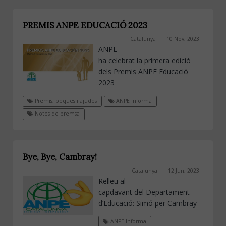
PREMIS ANPE EDUCACIÓ 2023
Catalunya
10 Nov, 2023
ANPE
ha celebrat la primera edició
dels Premis ANPE Educació
2023
Premis, beques i ajudes
ANPE Informa
Notes de premsa
Bye, Bye, Cambray!
Catalunya
12 Jun, 2023
Relleu al
capdavant del Departament
d’Educació: Simó per Cambray
ANPE Informa