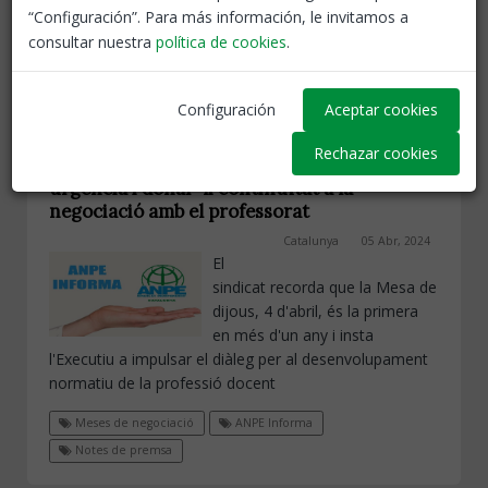
que s'incentivi econòmicament la jubilació amb 60
“Configuración”. Para más información, le invitamos a
anys d'edat i 30 de servei.
consultar nuestra
política de cookies
.
Jubilacions
Docents
Notes de premsa
Configuración
Aceptar cookies
Rechazar cookies
ANPE exigeix al Govern reactivar amb
urgència i donar-li continuïtat a la
negociació amb el professorat
Catalunya
05 Abr, 2024
El
sindicat recorda que la Mesa de
dijous, 4 d'abril, és la primera
en més d'un any i insta
l'Executiu a impulsar el diàleg per al desenvolupament
normatiu de la professió docent
Meses de negociació
ANPE Informa
Notes de premsa