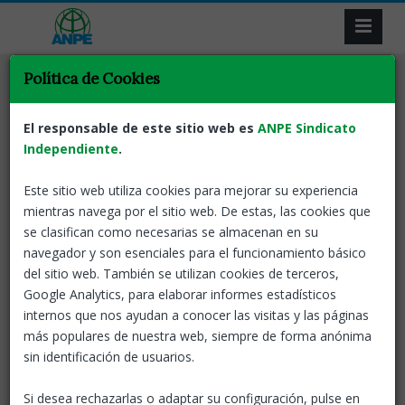
Política de Cookies
El responsable de este sitio web es
ANPE Sindicato
Independiente
Resultat de la recerca
.
Este sitio web utiliza cookies para mejorar su experiencia
Tornar
mientras navega por el sitio web. De estas, las cookies que
se clasifican como necesarias se almacenan en su
Modificació llistes d’aspirants seleccionats
navegador y son esenciales para el funcionamiento básico
en el concurs-oposició
del sitio web. También se utilizan cookies de terceros,
Google Analytics, para elaborar informes estadísticos
Catalunya
11 Oct, 2024
internos que nos ayudan a conocer las visitas y las páginas
Modificació de la Resolució
más populares de nuestra web, siempre de forma anónima
EDU/2478/2024, de 2 de juliol,
sin identificación de usuarios.
per la qual es fan públiques les
llistes de persones aspirants
seleccionades en el concurs oposició.
Si desea rechazarlas o adaptar su configuración, pulse en