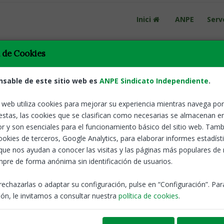
Inici
ANPE
Serv
a de Cookies
nsable de este sitio web es
ANPE Sindicato Independiente
.
o web utiliza cookies para mejorar su experiencia mientras navega por 
estas, las cookies que se clasifican como necesarias se almacenan e
Tornar
ANPE reclama
r y son esenciales para el funcionamiento básico del sitio web. Tamb
anticipada a
cookies de terceros, Google Analytics, para elaborar informes estadíst
 pensions de Classes
públic
que nos ayudan a conocer las visitas y las páginas más populares de
pre de forma anónima sin identificación de usuarios.
ANPE-Catalunya
rechazarlas o adaptar su configuración, pulse en “Configuración”. Pa
ón, le invitamos a consultar nuestra
política de cookies
.
amb 60 anys d'ed