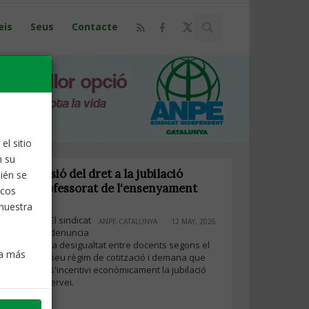
eis
Seus
Contacte
el sitio
n su
 l'extensió del dret a la jubilació
ién se
 tot el professorat de l'ensenyament
icos
 nuestra
El sindicat
ANPE-CATALUNYA
12 MAY, 2026
denuncia
la desigualtat entre docents segons el
ra más
seu règim de cotització i demana que
s'incentivi econòmicament la jubilació
at i 30 de servei.