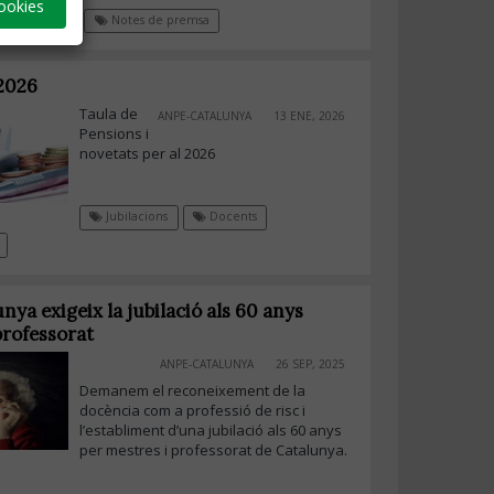
ookies
Docents
Notes de premsa
 2026
Taula de
ANPE-CATALUNYA
13 ENE, 2026
Pensions i
novetats per al 2026
Jubilacions
Docents
ya exigeix la jubilació als 60 anys
 professorat
ANPE-CATALUNYA
26 SEP, 2025
Demanem el reconeixement de la
docència com a professió de risc i
l’establiment d’una jubilació als 60 anys
per mestres i professorat de Catalunya.