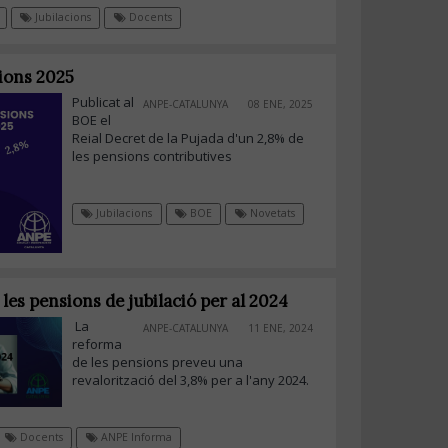
Jubilacions
Docents
ions 2025
Publicat al
ANPE-CATALUNYA
08 ENE, 2025
BOE el
Reial Decret de la Pujada d'un 2,8% de
les pensions contributives
Jubilacions
BOE
Novetats
es pensions de jubilació per al 2024
La
ANPE-CATALUNYA
11 ENE, 2024
reforma
de les pensions preveu una
revalorització del 3,8% per a l'any 2024.
Docents
ANPE Informa