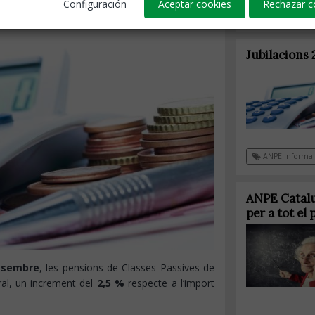
Configuración
Aceptar cookies
Rechazar c
Jubilacions
Jubilacions
ANPE Informa
ANPE Catalun
per a tot el
desembre
, les pensions de Classes Passives de
ral, un increment del
2,5 %
respecte a l’import