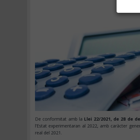
De conformitat amb la
Llei 22/2021, de 28 de 
l’Estat experimentaran al 2022, amb caràcter gene
real del 2021.