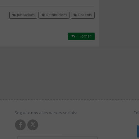
Jubilacions
Retribucions
Docents
Tornar
Segueix-nos a les xarxes socials:
En