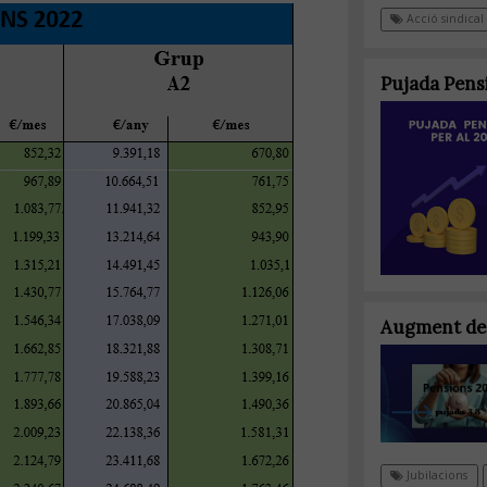
Acció sindical
Pujada Pens
Augment de l
Jubilacions