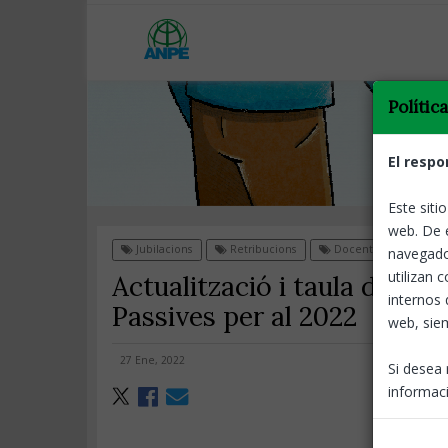
Polític
El respo
Este siti
web. De 
Jubilacions
Retribucions
Docents
navegado
utilizan 
Actualització i taula de les
internos 
Passives per al 2022
web, siem
27 Ene, 2022
Si desea 
informaci