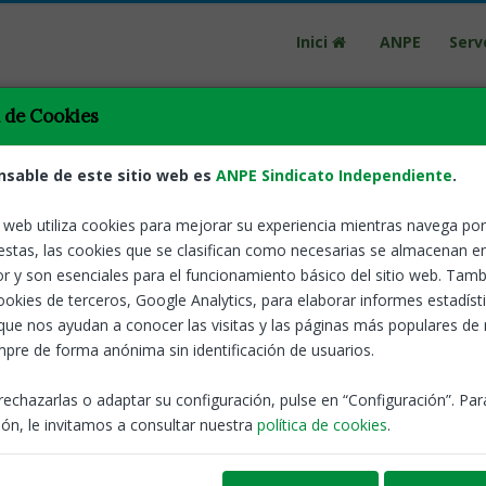
Inici
ANPE
Serv
a de Cookies
nsable de este sitio web es
ANPE Sindicato Independiente
.
o web utiliza cookies para mejorar su experiencia mientras navega por 
estas, las cookies que se clasifican como necesarias se almacenan e
Tornar
Calendari es
r y son esenciales para el funcionamiento básico del sitio web. Tamb
cookies de terceros, Google Analytics, para elaborar informes estadíst
1-22
que nos ayudan a conocer las visitas y las páginas más populares de
pre de forma anónima sin identificación de usuarios.
ANPE-Catalunya
rechazarlas o adaptar su configuración, pulse en “Configuración”. Pa
Calendari esco
ón, le invitamos a consultar nuestra
política de cookies
.
Inici de cur