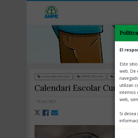
Polític
El respo
Este siti
web. De 
Calendari escolar
ANPE Informa
Docents
navegado
utilizan 
Calendari Escolar Curs 202
internos 
web, siem
02 Jun, 2021
Si desea 
informaci