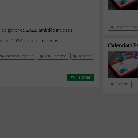
Calendari esco
7 de gener de 2022, ambdós inclosos.
abril de 2022, ambdós inclosos.
Calendari E
Calendari escolar
ANPE Informa
Docents
Tornar
Docents