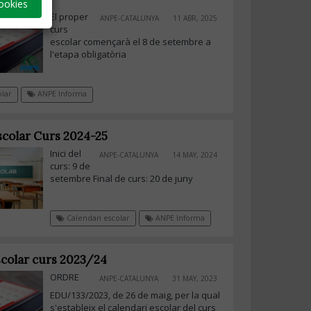
ookies
El proper
ANPE-CATALUNYA
11 ABR, 2025
curs
escolar començarà el 8 de setembre a
l'etapa obligatòria
lar
ANPE Informa
scolar Curs 2024-25
Inici del
ANPE-CATALUNYA
14 MAY, 2024
curs: 9 de
setembre Final de curs: 20 de juny
Calendari escolar
ANPE Informa
scolar curs 2023/24
ORDRE
ANPE-CATALUNYA
31 MAY, 2023
EDU/133/2023, de 26 de maig, per la qual
s'estableix el calendari escolar del curs