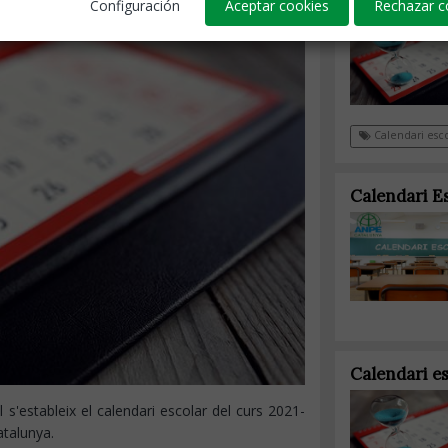
Configuración
Aceptar cookies
Rechazar c
Calendari esco
Calendari E
Calendari e
l s'estableix el calendari escolar del curs 2021-
atalunya.