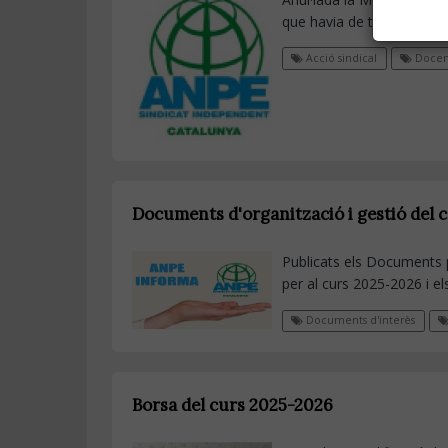
que havia de tenir lloc ahi
Acció sindical
Docen
Documents d'organització i gestió del 
Publicats els Documents p
per al curs 2025-2026 i el
Documents d'interès
Borsa del curs 2025-2026