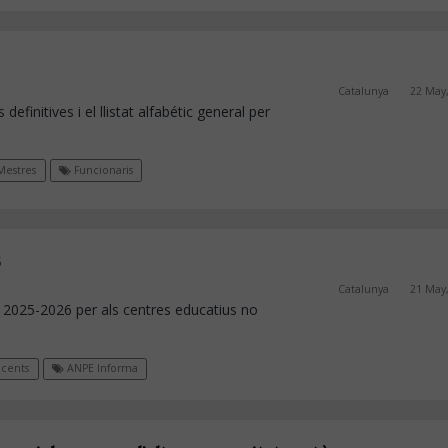
Catalunya
22 May
definitives i el llistat alfabétic general per
estres
Funcionaris
6
Catalunya
21 May
s 2025-2026 per als centres educatius no
cents
ANPE Informa