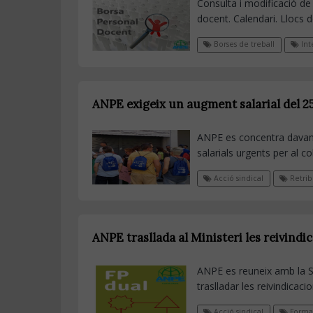
Consulta i modificació de 
docent. Calendari. Llocs de
Borses de treball
Int
ANPE exigeix un augment salarial del 25
ANPE es concentra davant 
salarials urgents per al co
Acció sindical
Retrib
ANPE trasllada al Ministeri les reivindi
ANPE es reuneix amb la S
traslladar les reivindicaci
Acció sindical
Formac