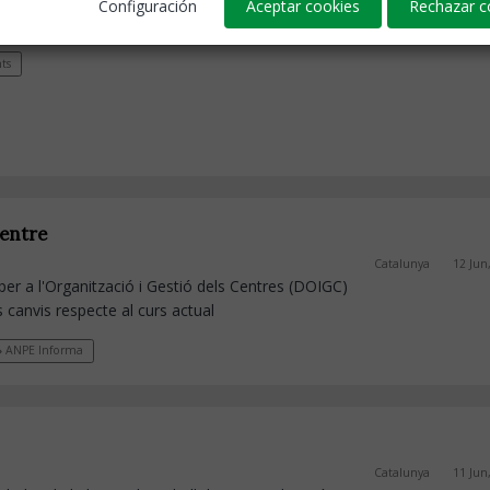
Configuración
Aceptar cookies
Rechazar c
r dimarts.
ts
centre
Catalunya
12 Jun
er a l'Organització i Gestió dels Centres (DOIGC)
s canvis respecte al curs actual
ANPE Informa
Catalunya
11 Jun