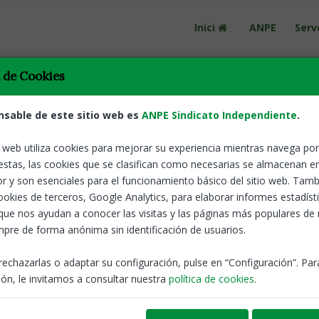
Inici
ANPE
Serv
a de Cookies
nsable de este sitio web es
ANPE Sindicato Independiente
.
tributiu Programa SIM
o web utiliza cookies para mejorar su experiencia mientras navega por 
Catalunya
19 Jun
estas, las cookies que se clasifican como necesarias se almacenan e
 de personal docent. Es crea un complement
r y son esenciales para el funcionamiento básico del sitio web. Tamb
rs i referents territorials del Programa temporal de suport intensiu 
cookies de terceros, Google Analytics, para elaborar informes estadíst
que nos ayudan a conocer las visitas y las páginas más populares de
ANPE Informa
pre de forma anónima sin identificación de usuarios.
rechazarlas o adaptar su configuración, pulse en “Configuración”. Pa
ón, le invitamos a consultar nuestra
política de cookies
.
vindicacions docents
Catalunya
18 Jun
ial de negociació amb el Departament d’Educació,