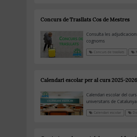
Concurs de Trasllats Cos de Mestres
Consulta les adjudicacions 
cognoms
Concurs de trasllats
M
Calendari escolar per al curs 2025-202
Calendari escolar del cur
universitaris de Catalunya
Calendari escolar
Do