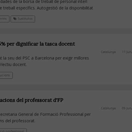
dades de la borsa de treball de personal interí
 treball específics. Autogestió de la disponibilitat
erins
Sustitutos
% per dignificar la tasca docent
Catalunya
11 Jun
la seu del PSC a Barcelona per exigir millores
l·lectiu docent.
ucions
cacions del professorat d'FP
Catalunya
09 Jun
ecretaria General de Formació Professional per
ons del professorat.
ió professional