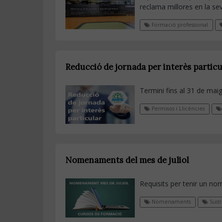
reclama millores en la se
Formació professional
Reducció de jornada per interès particu
Termini fins al 31 de mai
Permisos i Llicències
Nomenaments del mes de juliol
Requisits per tenir un no
Nomenaments
Susti