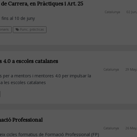
de Carrera, en Pràctiques i Art. 25
Catalunya
02 Jun
 fins al 10 de juny
naris
Func. prácticas
 4.0 a escoles catalanes
Catalunya
29 May
 per a mentors i mentores 4.0 per impulsar la
 a les escoles catalanes
mació Professional
Catalunya
26 May
eix cicles formatius de Formació Professional (FP)