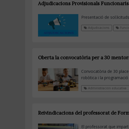
Adjudicacions Provisionals Funcionaris 
Presentació de sol.licituds
Adjudicacions
Funcio
Oberta la convocatòria per a 30 mentors
Convocatòria de 30 places
robòtica i la programació
Administración educativa
Reivindicacions del professorat de For
El professorat que impart