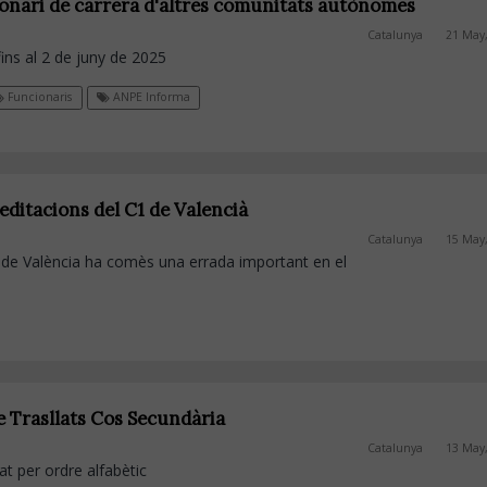
ionari de carrera d'altres comunitats autònomes
Catalunya
21 May
fins al 2 de juny de 2025
Funcionaris
ANPE Informa
editacions del C1 de Valencià
Catalunya
15 May
ó de València ha comès una errada important en el
e Trasllats Cos Secundària
Catalunya
13 May
tat per ordre alfabètic