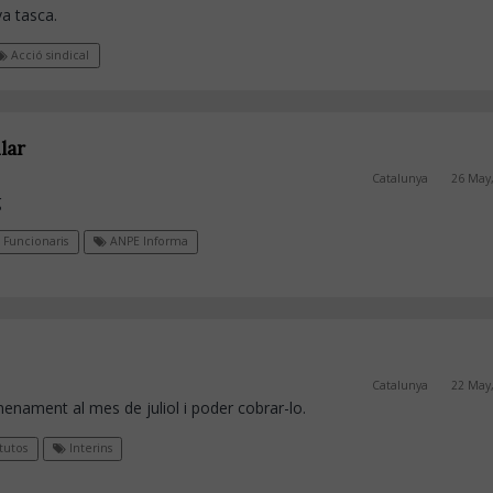
va tasca.
Acció sindical
lar
Catalunya
26 May
g
Funcionaris
ANPE Informa
Catalunya
22 May
menament al mes de juliol i poder cobrar-lo.
tutos
Interins