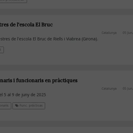
es de l'escola El Bruc
Catalunya
05 Jun
es de l'escola El Bruc de Riells i Viabrea (Girona).
l
onaris i funcionaris en pràctiques
Catalunya
05 Jun
el 5 al 9 de juny de 2025
naris
Func. prácticas