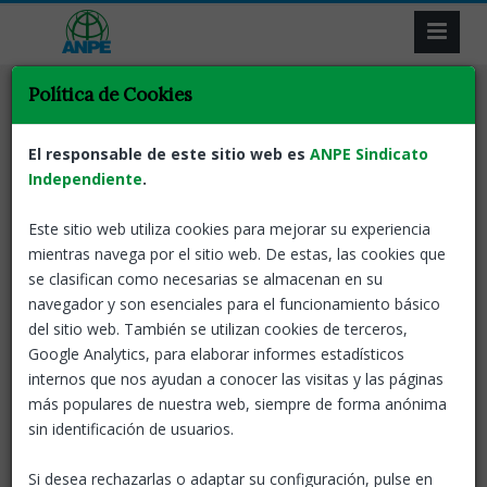
Política de Cookies
Selecciona la categoría de tu interés
El responsable de este sitio web es
ANPE Sindicato
Independiente
.
Este sitio web utiliza cookies para mejorar su experiencia
Adjudicacions Provisionals
mientras navega por el sitio web. De estas, las cookies que
se clasifican como necesarias se almacenan en su
navegador y son esenciales para el funcionamiento básico
Normativa
del sitio web. También se utilizan cookies de terceros,
Google Analytics, para elaborar informes estadísticos
Seguiment de les adjudicacions provisionals
internos que nos ayudan a conocer las visitas y las páginas
más populares de nuestra web, siempre de forma anónima
Notícies
sin identificación de usuarios.
Si desea rechazarlas o adaptar su configuración, pulse en