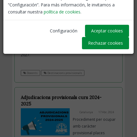
“Configuración”. Para más información, le invitamos a
Places de difícil cobertura pel curs 2026-
consultar nuestra
política de cookies
.
2027
Catalunya
03 Jul, 2026
Avui dia 3 de juliol es
Configuración
Aceptar cookies
comencen a publicar als
webs dels Serveis
Rechazar cookies
Territorials places de difícil cobertura del curs 2026-
2027.
Docents
Destinacions provisionals
Adjudicacions provisionals curs 2024-
2025
Catalunya
17 Abr, 2024
Procediment per ocupar
amb caràcter
provisional places