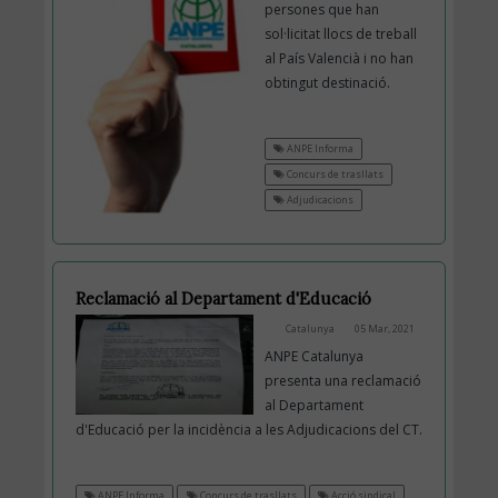
persones que han
sol·licitat llocs de treball
al País Valencià i no han
obtingut destinació.
ANPE Informa
Concurs de trasllats
Adjudicacions
Reclamació al Departament d'Educació
Catalunya
05 Mar, 2021
ANPE Catalunya
presenta una reclamació
al Departament
d'Educació per la incidència a les Adjudicacions del CT.
ANPE Informa
Concurs de trasllats
Acció sindical