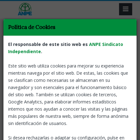
Política de Cookies
Selecciona la categoría de tu interés
El responsable de este sitio web es
ANPE Sindicato
Independiente
.
Este sitio web utiliza cookies para mejorar su experiencia
Concurs de trasllats
mientras navega por el sitio web. De estas, las cookies que
se clasifican como necesarias se almacenan en su
El Concurs de trasllats és el procediment pel qual un
navegador y son esenciales para el funcionamiento básico
funcionari de carrera arriba a obtenir una destinació definitiva
del sitio web. También se utilizan cookies de terceros,
(""plaça en propietat"") o pot canviar d'una destinació
Google Analytics, para elaborar informes estadísticos
definitiva a un altre.
internos que nos ayudan a conocer las visitas y las páginas
La norma preveu que cada dos anys se celebrin Concursos
más populares de nuestra web, siempre de forma anónima
d'àmbit estatal, en els quals es pot passar d'una comunitat a
sin identificación de usuarios.
una altra, i en els anys intermedis les comunitats poden
realitzar concursos d'àmbit autonòmic.
Si desea rechazarlas o adaptar su configuración, pulse en