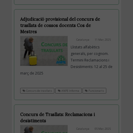
Adjudicació provisional del concurs de
trasllats de cossos docents Cos de
Mestres
Catalunya
11 Mar, 2025
Llistats alfabètics
generals, per cognom.
Termini Reclamacions i
Desistiments: 12 al 25 de
març de 2025
Concurs de trasllats
ANPE Informa
Funcionaris
Concurs de Trasllats: Reclamacions i
desistiments
Catalunya
05 Mar, 2025