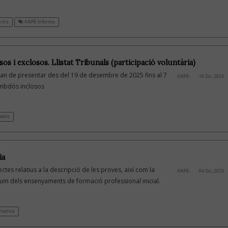
ents
ANPE Informa
os i exclosos. Llistat Tribunals (participació voluntària)
han de presentar des del 19 de desembre de 2025 fins al 7
ANPE-
18 Dic, 2025
ambdós inclosos
ados
ia
tes relatius a la descripció de les proves, així com la
ANPE-
04 Dic, 2025
ulum dels ensenyaments de formació professional inicial.
mativa