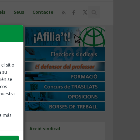
eis
Seus
Contacte
el sitio
n su
ién se
icos
 nuestra
ra más
Acció sindical