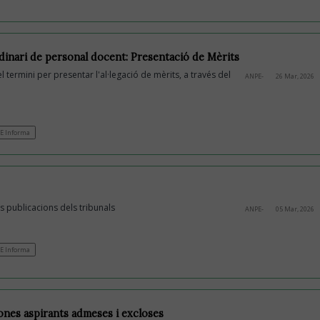
inari de personal docent: Presentació de Mèrits
el termini per presentar l'al·legació de mèrits, a través del
ANPE-
26 Mar, 2026
E Informa
s publicacions dels tribunals
ANPE-
05 Mar, 2026
E Informa
sones aspirants admeses i excloses