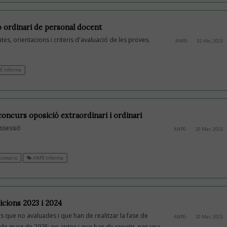
ó ordinari de personal docent
tes, orientacions i criteris d'avaluació de les proves.
ANPE-
02 Abr, 2025
E Informa
oncurs oposició extraordinari i ordinari
ssessió
ANPE-
20 Mar, 2025
ionaris
ANPE Informa
icions 2023 i 2024
que no avaluades i que han de realitzar la fase de
ANPE-
20 Mar, 2025
1 de maig de 2025; no aptes i que han de repetir, per una