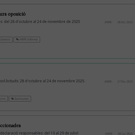
curs oposició
uds: del 28 d'octubre al 24 de novembre de 2025
ANPE-
28 Oct, 2025
ionaris
ANPE Informa
sol.licituds: 28 d'octubre al 24 de novembre 2025.
ANPE-
27 Oct, 2025
rins
Sustitutos
eccionades
declaració responsables: del 10 al 29 de juliol
ANPE-
09 Jul, 2025