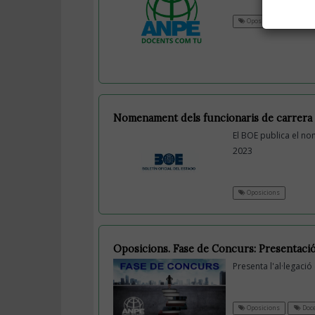
Oposicions
Nomenament dels funcionaris de carrera 
El BOE publica el no
2023
Oposicions
Oposicions. Fase de Concurs: Presentació
Presenta l'al·legació
Oposicions
Doc