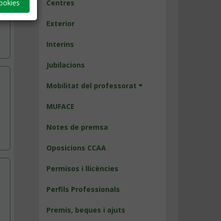
ookies
Centres
Exterior
Interins
Jubilacions
Mobilitat del professorat
MUFACE
Notes de premsa
Oposicions CCAA
Permisos i llicències
Perfils Professionals
Premis, beques i ajuts