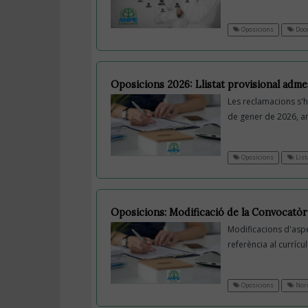
Oposicions
Doc
Oposicions 2026: Llistat provisional admes
Les reclamacions s'
de gener de 2026, 
Oposicions
List
Oposicions: Modificació de la Convocatòr
Modificacions d'aspec
referència al curríc
Oposicions
Nor