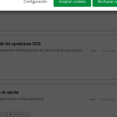
Configuración
Aceptar cookies
Rechazar c
de les oposicions 2023
menament dels funcionaris de carrera de les oposicions
ANPE-
15 Jun, 2026
 de mèrits
 dels mèrits a l'Espai personal.
ANPE-
07 May, 2026
ents
ANPE Informa