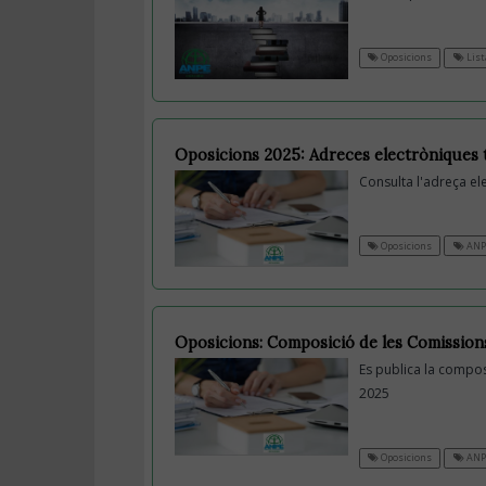
Oposicions
List
Oposicions 2025: Adreces electròniques t
Consulta l'adreça ele
Oposicions
ANP
Oposicions: Composició de les Comission
Es publica la compos
2025
Oposicions
ANP