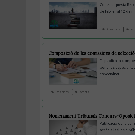
Contra aquesta Resol
de febrer al 12 de 
Oposicions
List
Composició de les comissions de selecció
Es publica la compos
per a les especialit
especialitat.
Oposicions
Docents
Nomenament Tribunals Concurs-Oposici
Publicació de la comp
accés a la funció pú