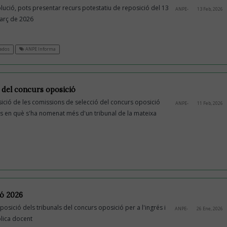
ució, pots presentar recurs potestatiu de reposició del 13
ANPE-
13 Feb, 2026
març de 2026
ados
ANPE Informa
 del concurs oposició
ició de les comissions de selecció del concurs oposició
ANPE-
11 Feb, 2026
ats en què s'ha nomenat més d'un tribunal de la mateixa
ó 2026
osició dels tribunals del concurs oposició per a l'ingrés i
ANPE-
26 Ene, 2026
blica docent