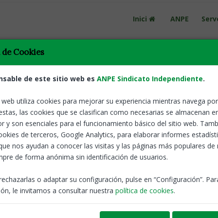
Inici
ANPE
Serv
a de Cookies
 todo el territorio nacional en el siguiente enlace
Pulsar aquí
nsable de este sitio web es
ANPE Sindicato Independiente
.
o web utiliza cookies para mejorar su experiencia mientras navega por 
estas, las cookies que se clasifican como necesarias se almacenan e
r y son esenciales para el funcionamiento básico del sitio web. Tamb
cookies de terceros, Google Analytics, para elaborar informes estadíst
tiva bàsica
Notícies
que nos ayudan a conocer las visitas y las páginas más populares de
pre de forma anónima sin identificación de usuarios.
rechazarlas o adaptar su configuración, pulse en “Configuración”. Pa
es Oposicions 2026
ón, le invitamos a consultar nuestra
política de cookies
.
de persones seleccionades al concurs oposició. Termini
ANPE-
25 Jun, 2026
entació: del 26 de juny al 15 de juliol (ambdós inclosos).