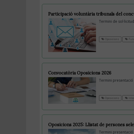
Participació voluntària tribunals del con
Termini de sol·licit
Oposicions
Func
Convocatòria Oposicions 2026
Termini presentació 
Oposicions
Inte
Oposicions 2025: Llistat de persones sel
Termini presentació 