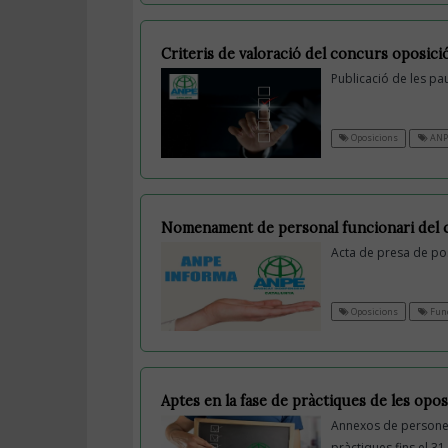
Criteris de valoració del concurs oposici
Publicació de les pau
Oposicions
ANP
Nomenament de personal funcionari del c
Acta de presa de po
Oposicions
Func
Aptes en la fase de pràctiques de les opos
Annexos de persones 
pràctiques fins el 3