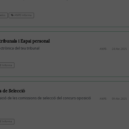
ados
ANPE Informa
ribunals i Espai personal
ctrònica del teu tribunal
ANPE-
24 Abr, 2025
E Informa
s de Selecció
ició de les comissions de selecció del concurs oposició
ANPE-
09 Abr, 2025
E Informa