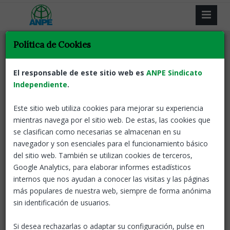
Política de Cookies
ANPE
Anpe, Sindicat Independent, és un Sindicat Professional,
El responsable de este sitio web es
ANPE Sindicato
majoritari en l'àmbit de l'Ensenyament Públic.
Independiente
.
Des del seu naixement com a Organització Sindical a
l’any 1978, ha experimentat un fort increment d’afiliació i
Este sitio web utiliza cookies para mejorar su experiencia
d’implantació, particularment en l'Ensenyament Públic
mientras navega por el sitio web. De estas, las cookies que
(Infantil, Primària, Secundària, Formació Professional,
se clasifican como necesarias se almacenan en su
Ensenyaments de Règim Especial i Universitat).
navegador y son esenciales para el funcionamiento básico
del sitio web. También se utilizan cookies de terceros,
El seu creixement i consolidació s'ha aconseguit per la
Google Analytics, para elaborar informes estadísticos
coherència dels seus objectius i l'eficàcia de les seves
internos que nos ayudan a conocer las visitas y las páginas
actuacions, el que ha afavorit la identificació dels
docents amb el model sindical que ANPE representa
más populares de nuestra web, siempre de forma anónima
com una Organització Sindical oberta i plural que
sin identificación de usuarios.
assumeix els valors de l'Humanisme i la Civilització del
Món Occidental.
Si desea rechazarlas o adaptar su configuración, pulse en