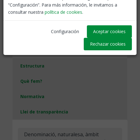
“Configuración”. Para más información, le invitamos a
consultar nuestra
política de cookies
.
Pot consultar els nostres estatuts en el següent enllaç
Consultar estatuts
Configuración
Aceptar cookies
Rechazar cookies
Qui som?
Estructura
Què fem?
Normativa
Llei de transparència
Denominació, naturalesa, àmbit