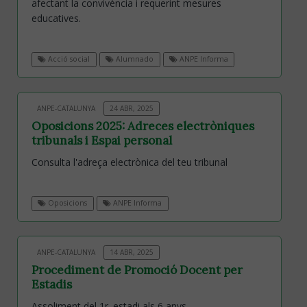
afectant la convivència i requerint mesures
educatives.
Acció social
Alumnado
ANPE Informa
ANPE-CATALUNYA
24 ABR, 2025
Oposicions 2025: Adreces electròniques
tribunals i Espai personal
Consulta l'adreça electrònica del teu tribunal
Oposicions
ANPE Informa
ANPE-CATALUNYA
14 ABR, 2025
Procediment de Promoció Docent per
Estadis
Assoliment del 1r. estadi als 6 anys