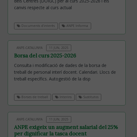
dels Centres (DOIGC) per al curs 2025-2026 i els
canvis respecte al curs actual
Documents d'interès
ANPE Informa
ANPE-CATALUNYA
11 JUN, 2025
Borsa del curs 2025-2026
Consulta i modificació de dades de la borsa de
treball de personal interí docent. Calendari. Llocs de
treball específics. Autogestió de la disp
Borses de treball
Interins
Sustitutos
ANPE-CATALUNYA
11 JUN, 2025
ANPE exigeix un augment salarial del 25%
per dignificar la tasca docent