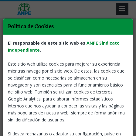
Política de Cookies
Selecciona la categoría de tu interés
El responsable de este sitio web es
ANPE Sindicato
Independiente
.
Este sitio web utiliza cookies para mejorar su experiencia
Totes les notícies
mientras navega por el sitio web. De estas, las cookies que
se clasifican como necesarias se almacenan en su
ANPE-CATALUNYA
19 JUN, 2025
navegador y son esenciales para el funcionamiento básico
Ampliació de Plantilla i Complement
del sitio web. También se utilizan cookies de terceros,
retributiu Programa SIM
Google Analytics, para elaborar informes estadísticos
Es creen 1.096 dotacions de personal docent. Es
internos que nos ayudan a conocer las visitas y las páginas
crea un complement econòmic per a coordinadors i
más populares de nuestra web, siempre de forma anónima
referents territorials del Programa temporal de
sin identificación de usuarios.
suport intensiu a le
Si desea rechazarlas o adaptar su configuración, pulse en